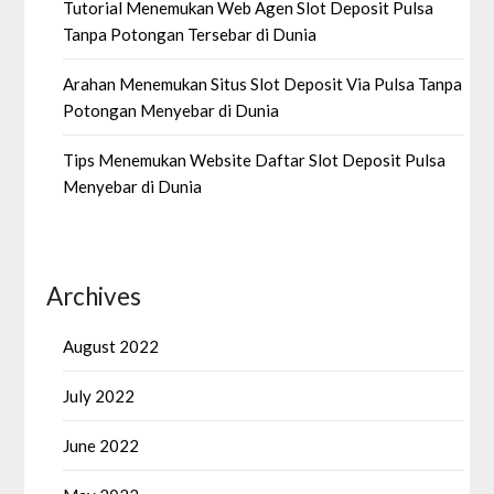
Tutorial Menemukan Web Agen Slot Deposit Pulsa
Tanpa Potongan Tersebar di Dunia
Arahan Menemukan Situs Slot Deposit Via Pulsa Tanpa
Potongan Menyebar di Dunia
Tips Menemukan Website Daftar Slot Deposit Pulsa
Menyebar di Dunia
Archives
August 2022
July 2022
June 2022