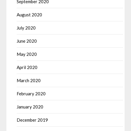
September 2020
August 2020
July 2020
June 2020
May 2020
April 2020
March 2020
February 2020
January 2020
December 2019