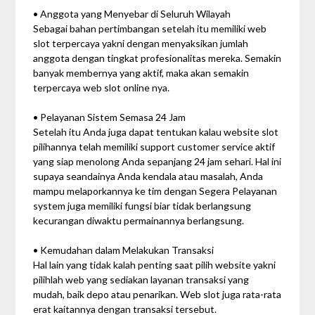
• Anggota yang Menyebar di Seluruh Wilayah
Sebagai bahan pertimbangan setelah itu memiliki web
slot terpercaya yakni dengan menyaksikan jumlah
anggota dengan tingkat profesionalitas mereka. Semakin
banyak membernya yang aktif, maka akan semakin
terpercaya web slot online nya.
• Pelayanan Sistem Semasa 24 Jam
Setelah itu Anda juga dapat tentukan kalau website slot
pilihannya telah memiliki support customer service aktif
yang siap menolong Anda sepanjang 24 jam sehari. Hal ini
supaya seandainya Anda kendala atau masalah, Anda
mampu melaporkannya ke tim dengan Segera Pelayanan
system juga memiliki fungsi biar tidak berlangsung
kecurangan diwaktu permainannya berlangsung.
• Kemudahan dalam Melakukan Transaksi
Hal lain yang tidak kalah penting saat pilih website yakni
pilihlah web yang sediakan layanan transaksi yang
mudah, baik depo atau penarikan. Web slot juga rata-rata
erat kaitannya dengan transaksi tersebut.