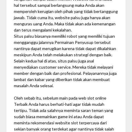
hal tersebut sampai berlangsung maka Anda akan
memperoleh kerugian oleh pihak yang tidak bertanggung
jawab. Tidak cuma itu, website palsu juga hanya akan
menguras uang Anda. Maka tidak akan ada kemenangan
dan terus mengalami kekalahan.
Situs palsu biasanya memiliki robot yang memiliki tujuan
mengganggu jalannya Permainan Penyusup tersebut
nantinya dapat merugikan karena tidak dapat dikalahkan
meskipun Anda telah melakukan strategi dengan baik.
Selain kedua hal di atas, situs palsu juga asal
menyediakan customer service. Mereka tidak melayani
member dengan baik dan profesional. Pelayanannya juga
lambat dan kabar yang diberikan tidak akan membuat
masalah Anda selesai.
Oleh sebab itu, sebelum main pada web slot online
Terbaik Anda harus berhati-hati agar tidak mudah
tertipu. Tidak ada salahnya meminta saran teman yang
sudah biasa memainkan game ini atau Anda dapat
meminta rekomendasi website slot terpercaya dari
sekian banyak orang terdekat agar nantinya tidak salah