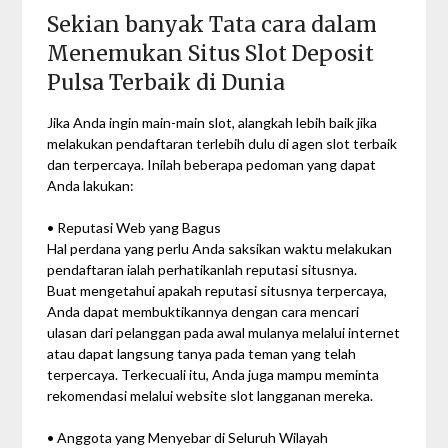
Sekian banyak Tata cara dalam
Menemukan Situs Slot Deposit
Pulsa Terbaik di Dunia
Jika Anda ingin main-main slot, alangkah lebih baik jika
melakukan pendaftaran terlebih dulu di agen slot terbaik
dan terpercaya. Inilah beberapa pedoman yang dapat
Anda lakukan:
• Reputasi Web yang Bagus
Hal perdana yang perlu Anda saksikan waktu melakukan
pendaftaran ialah perhatikanlah reputasi situsnya.
Buat mengetahui apakah reputasi situsnya terpercaya,
Anda dapat membuktikannya dengan cara mencari
ulasan dari pelanggan pada awal mulanya melalui internet
atau dapat langsung tanya pada teman yang telah
terpercaya. Terkecuali itu, Anda juga mampu meminta
rekomendasi melalui website slot langganan mereka.
• Anggota yang Menyebar di Seluruh Wilayah