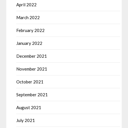
April 2022
March 2022
February 2022
January 2022
December 2021
November 2021
October 2021
September 2021
August 2021
July 2021