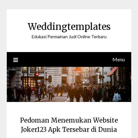
Skip
to
content
Weddingtemplates
Edukasi Permainan Judi Online Terbaru
Menu
Pedoman Menemukan Website
Joker123 Apk Tersebar di Dunia