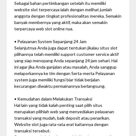
Sebagai bahan pertimbangan setelah itu memiliki
website slot terpercaya ialah dengan melihat jumlah
anggota dengan tingkat profesionalitas mereka. Semakin
banyak membernya yang aktif, maka akan semakin
terpercaya web slot online nya.
• Pelayanan System Sepanjang 24 Jam
Selanjutnya Anda juga dapat tentukan jikalau situs slot
pilihannya telah memiliki support customer service aktif
yang siap menopang Anda sepanjang 24 jam sehari. Hal
ini agar jika Anda ganjalan atau masalah, Anda sanggup
melaporkannya ke tim dengan Serta-merta Pelayanan
system juga memiliki fungsi biar tidak berjalan
kecurangan diwaktu permainannya berlangsung.
• Kemudahan dalam Melakukan Transaksi
Hal lain yang tidak kalah penting saat pilih situs
merupakan pilihlah web yang menyediakan pelayanan
transaksi yang mudah, baik deposit atau penarikan.
Website slot juga rata-rata erat kaitannya dengan
transaksi tersebut.