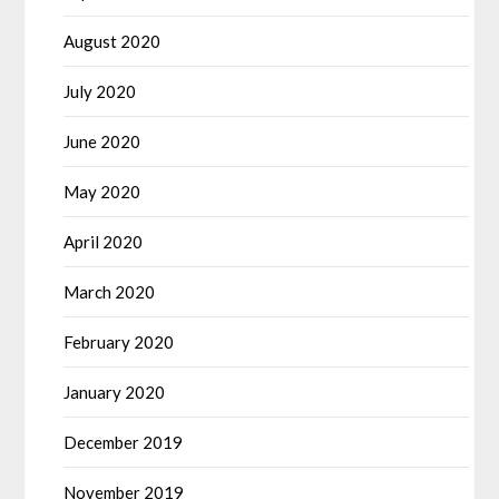
August 2020
July 2020
June 2020
May 2020
April 2020
March 2020
February 2020
January 2020
December 2019
November 2019