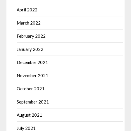
April 2022
March 2022
February 2022
January 2022
December 2021
November 2021
October 2021
September 2021
August 2021
July 2021