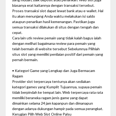
biasanya erat kaitannya dengan transaksi tersebut.
Proses transaksi slot dapat lewat bank atau e-wallet. Hal
itu akan menunjang Anda waktu melakukan isi saldo
ataupun penarikan hasil kemenangan. Pastikan juga
semua transaksi dilakukan di situs dengan tengah dan
cepat.
Cara lain utk review pemain yang tidak kalah bagus ialah
dengan melihat bagaimana review para pemain yang
telah bermain di website tersebut Sebelumnya Pilihlah
situs slot yang memiliki penilaian positif dari pemain yang
pernah bermain.
• Kategori Game yang Lengkap dan Juga Bermacam
Ragam
Provider slot terpercaya tentunya akan sediakan
kategori games yang Kumplit Tujuannya, supaya pemain
tidak berpindah ke tempat lain. Web terpercaya rata rata
memiliki beraneka ragam jenis game yang dapat
dimainkan selama 24 jam kapanpun dan dimanapun
dengan adanya dukungan hampir pada semua perangkat.
Kerugian Pilih Web Slot Online Palsu