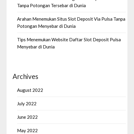
Tanpa Potongan Tersebar di Dunia
Arahan Menemukan Situs Slot Deposit Via Pulsa Tanpa
Potongan Menyebar di Dunia
Tips Menemukan Website Daftar Slot Deposit Pulsa
Menyebar di Dunia
Archives
August 2022
July 2022
June 2022
May 2022