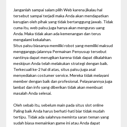
Janganlah sampai salam pilih Web karena jikalau hal
tersebut sampai terjadi maka Anda akan mendapatkan
kerugian oleh pihak yang tidak bertanggung jawab. Tidak
cuma itu, web palsu juga hanya akan menguras uang
Anda. Maka tidak akan ada kemenangan dan terus
mengalami kekalahan.
Situs palsu biasanya memiliki robot yang memiliki maksud
mengganggu jalannya Permainan Penyusup tersebut
nantinya dapat merugikan karena tidak dapat dikalahkan
meskipun Anda telah melakukan strategi dengan baik.
Terkecuali ke-2 hal di atas, situs palsu juga asal
menyediakan costumer service. Mereka tidak melayani
member dengan baik dan profesional. Pelayanannya juga
lambat dan info yang diberikan tidak akan membuat
masalah Anda selesai.
Oleh sebab itu, sebelum main pada situs slot online
Paling baik Anda harus berhati-hati biar tidak mudah
tertipu. Tidak ada salahnya meminta saran teman yang
sudah biasa memainkan game ini atau Anda dapat