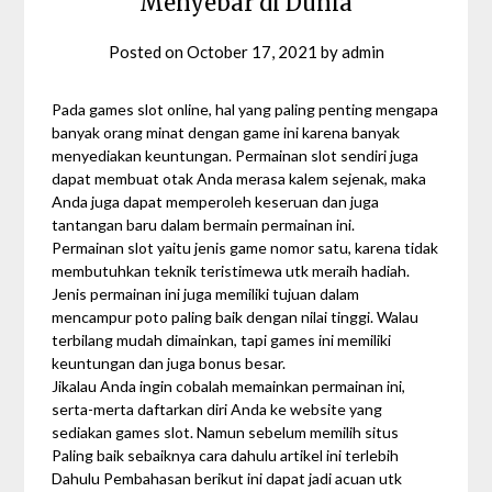
Menyebar di Dunia
Posted on
October 17, 2021
by
admin
Pada games slot online, hal yang paling penting mengapa
banyak orang minat dengan game ini karena banyak
menyediakan keuntungan. Permainan slot sendiri juga
dapat membuat otak Anda merasa kalem sejenak, maka
Anda juga dapat memperoleh keseruan dan juga
tantangan baru dalam bermain permainan ini.
Permainan slot yaitu jenis game nomor satu, karena tidak
membutuhkan teknik teristimewa utk meraih hadiah.
Jenis permainan ini juga memiliki tujuan dalam
mencampur poto paling baik dengan nilai tinggi. Walau
terbilang mudah dimainkan, tapi games ini memiliki
keuntungan dan juga bonus besar.
Jikalau Anda ingin cobalah memainkan permainan ini,
serta-merta daftarkan diri Anda ke website yang
sediakan games slot. Namun sebelum memilih situs
Paling baik sebaiknya cara dahulu artikel ini terlebih
Dahulu Pembahasan berikut ini dapat jadi acuan utk