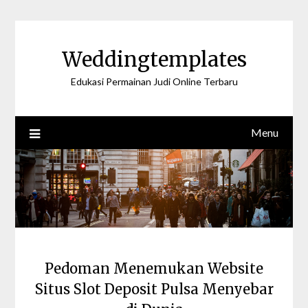
Skip
to
content
Weddingtemplates
Edukasi Permainan Judi Online Terbaru
Menu
Pedoman Menemukan Website
Situs Slot Deposit Pulsa Menyebar