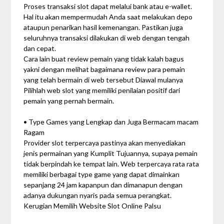
Proses transaksi slot dapat melalui bank atau e-wallet.
Hal itu akan mempermudah Anda saat melakukan depo
ataupun penarikan hasil kemenangan. Pastikan juga
seluruhnya transaksi dilakukan di web dengan tengah
dan cepat.
Cara lain buat review pemain yang tidak kalah bagus
yakni dengan melihat bagaimana review para pemain
yang telah bermain di web tersebut Diawal mulanya
Pilihlah web slot yang memiliki penilaian positif dari
pemain yang pernah bermain.
• Type Games yang Lengkap dan Juga Bermacam macam
Ragam
Provider slot terpercaya pastinya akan menyediakan
jenis permainan yang Kumplit Tujuannya, supaya pemain
tidak berpindah ke tempat lain. Web terpercaya rata rata
memiliki berbagai type game yang dapat dimainkan
sepanjang 24 jam kapanpun dan dimanapun dengan
adanya dukungan nyaris pada semua perangkat.
Kerugian Memilih Website Slot Online Palsu