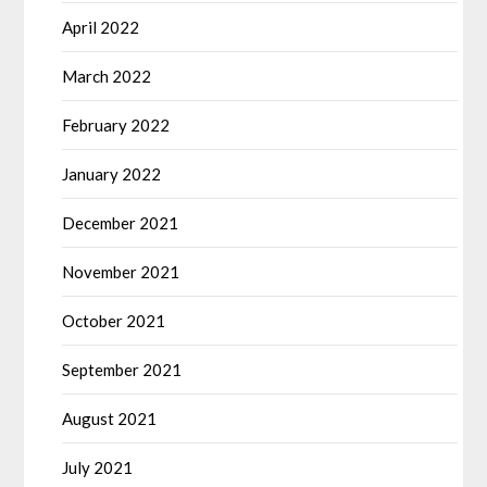
April 2022
March 2022
February 2022
January 2022
December 2021
November 2021
October 2021
September 2021
August 2021
July 2021