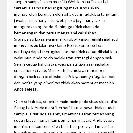
Jangan sampai salam memilih Web karena jikalau hal
tersebut sampai berlangsung maka Anda akan
memperoleh kerugian oleh pihak yang tidak bertanggung
jawab. Tidak hanya itu, web palsu juga hanya akan
menguras uang Anda. Sehingga tidak akan ada
kemenangan dan terus mengalami kekalahan.
Situs palsu biasanya memiliki robot yang memiliki maksud
mengganggu jalannya Game Penyusup tersebut
nantinya dapat merugikan karena tidak dapat dikalahkan
walaupun Anda telah melakukan strategi dengan baik.
Selain kedua hal di atas, web palsu juga asal sediakan
customer service. Mereka tidak melayani member
dengan baik dan profesional. Pelayanannya juga lambat
dan berita yang diberikan tidak akan membuat masalah
Anda selesai.
Oleh sebab itu, sebelum main-main pada situs slot online
Paling baik Anda mesti berhati-hati supaya tidak mudah
tertipu. Tidak ada salahnya meminta saran teman yang
sudah biasa memainkan permainan ini atau Anda dapat
meminta rekomendasi web slot terpercaya dari sekian
banyak orang terdekat supaya nantinya tidak salah pilih