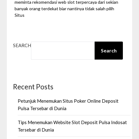
meminta rekomendasi web slot terpercaya dari sekian
banyak orang terdekat biar nantinya tidak salah pilih
Situs
SEARCH
Search
Recent Posts
Petunjuk Menemukan Situs Poker Online Deposit
Pulsa Tersebar di Dunia
Tips Menemukan Website Slot Deposit Pulsa Indosat
Tersebar di Dunia