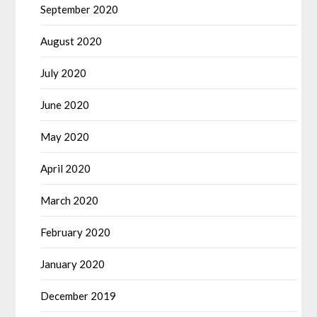
September 2020
August 2020
July 2020
June 2020
May 2020
April 2020
March 2020
February 2020
January 2020
December 2019