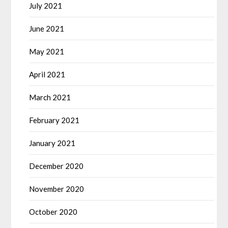
July 2021
June 2021
May 2021
April 2021
March 2021
February 2021
January 2021
December 2020
November 2020
October 2020