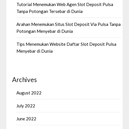
Tutorial Menemukan Web Agen Slot Deposit Pulsa
Tanpa Potongan Tersebar di Dunia
Arahan Menemukan Situs Slot Deposit Via Pulsa Tanpa
Potongan Menyebar di Dunia
Tips Menemukan Website Daftar Slot Deposit Pulsa
Menyebar di Dunia
Archives
August 2022
July 2022
June 2022