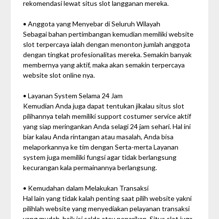
rekomendasi lewat situs slot langganan mereka.
• Anggota yang Menyebar di Seluruh Wilayah
Sebagai bahan pertimbangan kemudian memiliki website
slot terpercaya ialah dengan menonton jumlah anggota
dengan tingkat profesionalitas mereka. Semakin banyak
membernya yang aktif, maka akan semakin terpercaya
website slot online nya.
• Layanan System Selama 24 Jam
Kemudian Anda juga dapat tentukan jikalau situs slot
pilihannya telah memiliki support costumer service aktif
yang siap meringankan Anda selagi 24 jam sehari. Hal ini
biar kalau Anda rintangan atau masalah, Anda bisa
melaporkannya ke tim dengan Serta-merta Layanan
system juga memiliki fungsi agar tidak berlangsung
kecurangan kala permainannya berlangsung.
• Kemudahan dalam Melakukan Transaksi
Hal lain yang tidak kalah penting saat pilih website yakni
pilihlah website yang menyediakan pelayanan transaksi
yang mudah, baik isi saldo atau penarikan. Situs slot juga