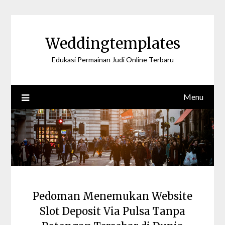
Skip
to
content
Weddingtemplates
Edukasi Permainan Judi Online Terbaru
Menu
Pedoman Menemukan Website
Slot Deposit Via Pulsa Tanpa