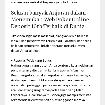
menemukan web slot terpercaya di Indonesia.
Sekian banyak Anjuran dalam
Menemukan Web Poker Online
Deposit 10rb Terbaik di Dunia
Jika Anda ingin main-main slot, alangkah lebih baik bila
melakukan pendaftaran terlebih dulu di agen slot paling
baik dan terpercaya. Inilah beberapa petunjuk yang
dapat Anda lakukan:
• Reputasi Web yang Bagus
Hal mula-mula yang butuh Anda tonton dikala melakukan
pendaftaran yaitu perhatikanlah reputasi situsnya.
Buat mengetahui apakah reputasi situsnya terpercaya,
Anda dapat membuktikannya dengan cara mencari
ulasan dari pelanggan pada awal mulanya lewat internet
atau dapat langsung tanya pada teman yang telah
terpercaya. Tidak hanya itu, Anda juga mampu meminta
rekomendasi lewat website slot langganan mereka.