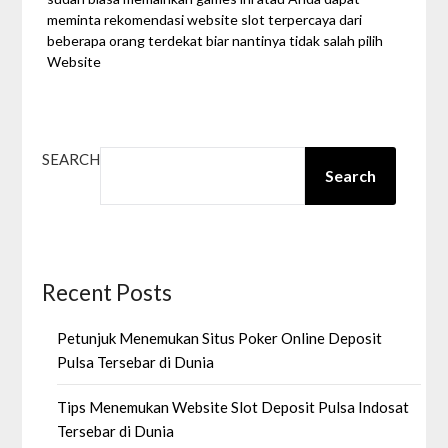
meminta rekomendasi website slot terpercaya dari
beberapa orang terdekat biar nantinya tidak salah pilih
Website
SEARCH
Search
Recent Posts
Petunjuk Menemukan Situs Poker Online Deposit
Pulsa Tersebar di Dunia
Tips Menemukan Website Slot Deposit Pulsa Indosat
Tersebar di Dunia