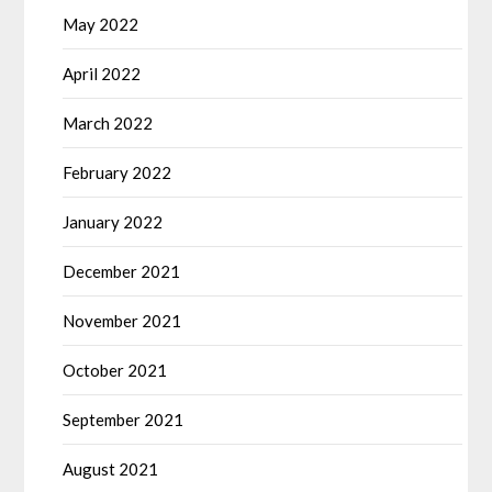
May 2022
April 2022
March 2022
February 2022
January 2022
December 2021
November 2021
October 2021
September 2021
August 2021