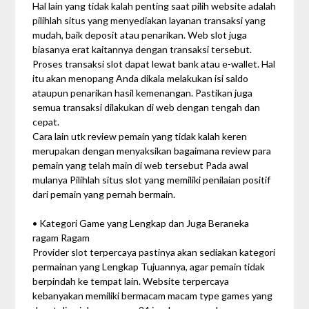
Hal lain yang tidak kalah penting saat pilih website adalah
pilihlah situs yang menyediakan layanan transaksi yang
mudah, baik deposit atau penarikan. Web slot juga
biasanya erat kaitannya dengan transaksi tersebut.
Proses transaksi slot dapat lewat bank atau e-wallet. Hal
itu akan menopang Anda dikala melakukan isi saldo
ataupun penarikan hasil kemenangan. Pastikan juga
semua transaksi dilakukan di web dengan tengah dan
cepat.
Cara lain utk review pemain yang tidak kalah keren
merupakan dengan menyaksikan bagaimana review para
pemain yang telah main di web tersebut Pada awal
mulanya Pilihlah situs slot yang memiliki penilaian positif
dari pemain yang pernah bermain.
• Kategori Game yang Lengkap dan Juga Beraneka
ragam Ragam
Provider slot terpercaya pastinya akan sediakan kategori
permainan yang Lengkap Tujuannya, agar pemain tidak
berpindah ke tempat lain. Website terpercaya
kebanyakan memiliki bermacam macam type games yang