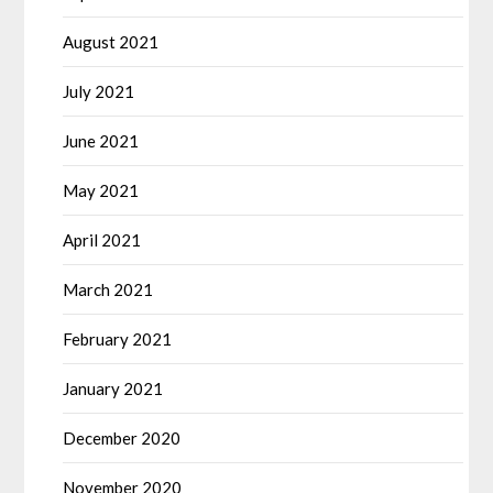
August 2021
July 2021
June 2021
May 2021
April 2021
March 2021
February 2021
January 2021
December 2020
November 2020