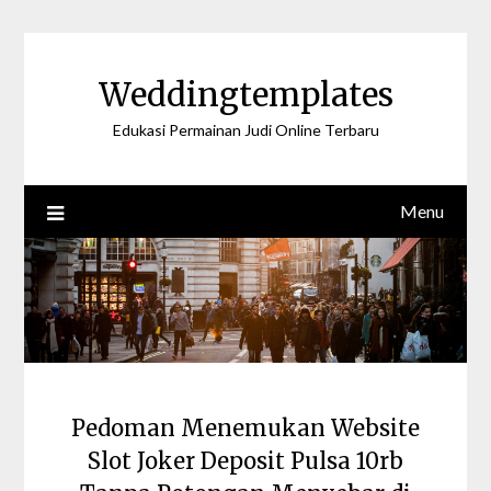
Skip
to
content
Weddingtemplates
Edukasi Permainan Judi Online Terbaru
Menu
Pedoman Menemukan Website
Slot Joker Deposit Pulsa 10rb