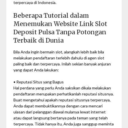
terpercaya di Indonesia.
Beberapa Tutorial dalam
Menemukan Website Link Slot
Deposit Pulsa Tanpa Potongan
Terbaik di Dunia
Bila Anda ingin bermain slot, alangkah lebih baik bila
melakukan pendaftaran terlebih dahulu di agen slot
paling baik dan terpercaya. Inilah sekian banyak anjuran
yang dapat Anda lakukan:
• Reputasi Situs yang Bagus
Hal perdana yang perlu Anda saksikan dikala melakukan
pendaftaran merupakan perhatikanlah reputasi situsnya.
Buat mengetahui apakah reputasi situsnya terpercaya,
Anda dapat membuktikannya dengan cara mencari
ulasan dari pelanggan diawal mulanya lewat internet
atau dapat langsung bertanya pada teman yang telah
terpercaya. Tidak hanya itu, Anda juga sanggup meminta