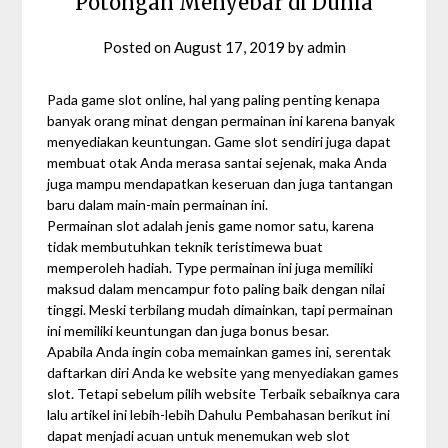
Potongan Menyebar di Dunia
Posted on
August 17, 2019
by
admin
Pada game slot online, hal yang paling penting kenapa
banyak orang minat dengan permainan ini karena banyak
menyediakan keuntungan. Game slot sendiri juga dapat
membuat otak Anda merasa santai sejenak, maka Anda
juga mampu mendapatkan keseruan dan juga tantangan
baru dalam main-main permainan ini.
Permainan slot adalah jenis game nomor satu, karena
tidak membutuhkan teknik teristimewa buat
memperoleh hadiah. Type permainan ini juga memiliki
maksud dalam mencampur foto paling baik dengan nilai
tinggi. Meski terbilang mudah dimainkan, tapi permainan
ini memiliki keuntungan dan juga bonus besar.
Apabila Anda ingin coba memainkan games ini, serentak
daftarkan diri Anda ke website yang menyediakan games
slot. Tetapi sebelum pilih website Terbaik sebaiknya cara
lalu artikel ini lebih-lebih Dahulu Pembahasan berikut ini
dapat menjadi acuan untuk menemukan web slot