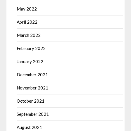
May 2022
April 2022
March 2022
February 2022
January 2022
December 2021
November 2021
October 2021
September 2021
August 2021