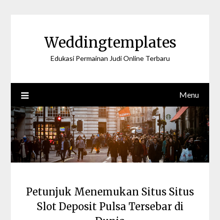
Skip
to
content
Weddingtemplates
Edukasi Permainan Judi Online Terbaru
Menu
Petunjuk Menemukan Situs Situs
Slot Deposit Pulsa Tersebar di