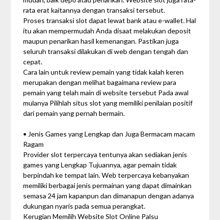
rata erat kaitannya dengan transaksi tersebut.
Proses transaksi slot dapat lewat bank atau e-wallet. Hal
itu akan mempermudah Anda disaat melakukan deposit
maupun penarikan hasil kemenangan. Pastikan juga
seluruh transaksi dilakukan di web dengan tengah dan
cepat.
Cara lain untuk review pemain yang tidak kalah keren
merupakan dengan melihat bagaimana review para
pemain yang telah main di website tersebut Pada awal
mulanya Pilihlah situs slot yang memiliki penilaian positif
dari pemain yang pernah bermain.
• Jenis Games yang Lengkap dan Juga Bermacam macam
Ragam
Provider slot terpercaya tentunya akan sediakan jenis
games yang Lengkap Tujuannya, agar pemain tidak
berpindah ke tempat lain. Web terpercaya kebanyakan
memiliki berbagai jenis permainan yang dapat dimainkan
semasa 24 jam kapanpun dan dimanapun dengan adanya
dukungan nyaris pada semua perangkat.
Kerugian Memilih Website Slot Online Palsu