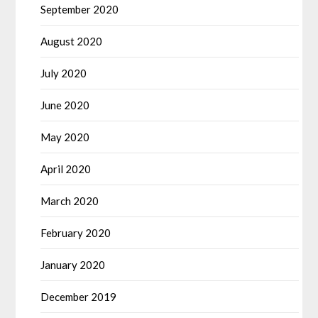
September 2020
August 2020
July 2020
June 2020
May 2020
April 2020
March 2020
February 2020
January 2020
December 2019