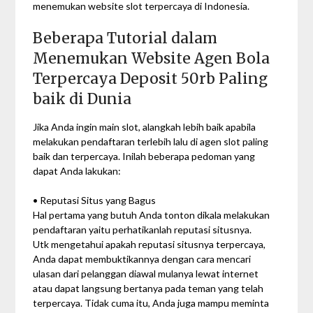
menemukan website slot terpercaya di Indonesia.
Beberapa Tutorial dalam
Menemukan Website Agen Bola
Terpercaya Deposit 50rb Paling
baik di Dunia
Jika Anda ingin main slot, alangkah lebih baik apabila
melakukan pendaftaran terlebih lalu di agen slot paling
baik dan terpercaya. Inilah beberapa pedoman yang
dapat Anda lakukan:
• Reputasi Situs yang Bagus
Hal pertama yang butuh Anda tonton dikala melakukan
pendaftaran yaitu perhatikanlah reputasi situsnya.
Utk mengetahui apakah reputasi situsnya terpercaya,
Anda dapat membuktikannya dengan cara mencari
ulasan dari pelanggan diawal mulanya lewat internet
atau dapat langsung bertanya pada teman yang telah
terpercaya. Tidak cuma itu, Anda juga mampu meminta