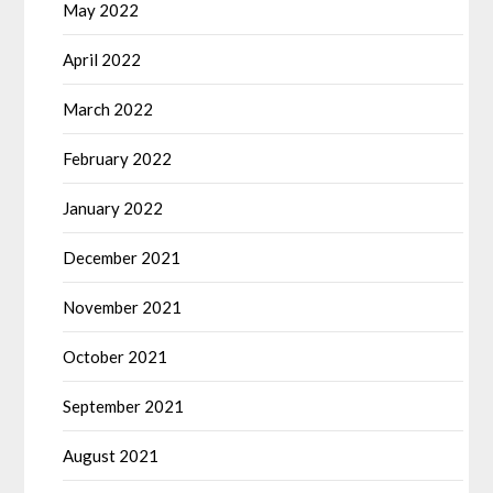
May 2022
April 2022
March 2022
February 2022
January 2022
December 2021
November 2021
October 2021
September 2021
August 2021