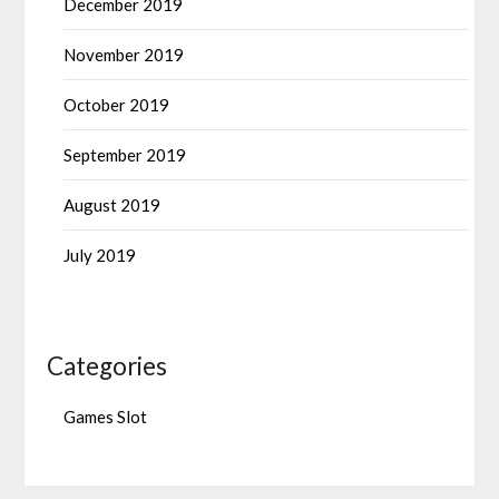
December 2019
November 2019
October 2019
September 2019
August 2019
July 2019
Categories
Games Slot