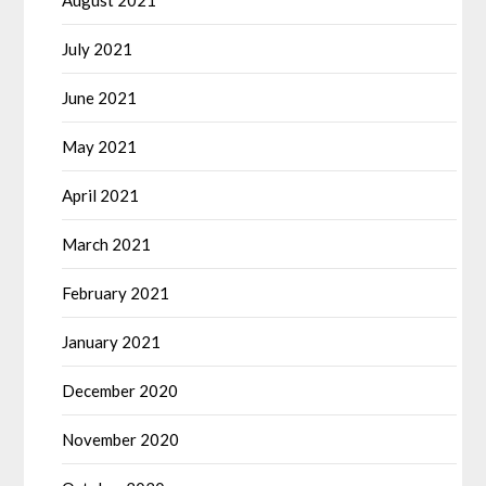
July 2021
June 2021
May 2021
April 2021
March 2021
February 2021
January 2021
December 2020
November 2020