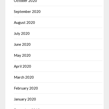
October 2020
September 2020
August 2020
July 2020
June 2020
May 2020
April 2020
March 2020
February 2020
January 2020