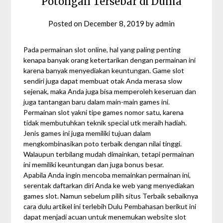
Potongan Tersebar di Dunia
Posted on
December 8, 2019
by
admin
Pada permainan slot online, hal yang paling penting
kenapa banyak orang ketertarikan dengan permainan ini
karena banyak menyediakan keuntungan. Game slot
sendiri juga dapat membuat otak Anda merasa slow
sejenak, maka Anda juga bisa memperoleh keseruan dan
juga tantangan baru dalam main-main games ini.
Permainan slot yakni tipe games nomor satu, karena
tidak membutuhkan teknik special utk meraih hadiah.
Jenis games ini juga memiliki tujuan dalam
mengkombinasikan poto terbaik dengan nilai tinggi.
Walaupun terbilang mudah dimainkan, tetapi permainan
ini memiliki keuntungan dan juga bonus besar.
Apabila Anda ingin mencoba memainkan permainan ini,
serentak daftarkan diri Anda ke web yang menyediakan
games slot. Namun sebelum pilih situs Terbaik sebaiknya
cara dulu artikel ini terlebih Dulu Pembahasan berikut ini
dapat menjadi acuan untuk menemukan website slot