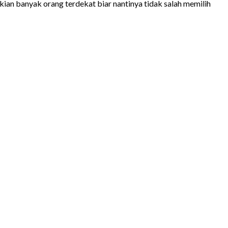
ian banyak orang terdekat biar nantinya tidak salah memilih