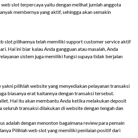
 web slot terpercaya yaitu dengan melihat jumlah anggota
banyak membernya yang aktif, sehingga akan semakin
b slot pilihannya telah memiliki support customer service aktif
i. Hal ini biar kalau Anda gangguan atau masalah, Anda
layanan sistem juga memiliki fungsi supaya tidak berjalan
te yakni pilihlah website yang menyediakan pelayanan transaksi
uga biasanya erat kaitannya dengan transaksi tersebut.
wallet. Hal itu akan membantu Anda ketika melakukan deposit
a seluruh transaksi dilakukan di website dengan tengah dan
agus adalah dengan menonton bagaimana review para pemain
nya Pilihlah web slot yang memiliki penilaian positif dari