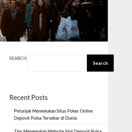
SEARCH
Search
Recent Posts
Petunjuk Menemukan Situs Poker Online
Deposit Pulsa Tersebar di Dunia
Tips Menemukan Website Slot Deposit Pulsa