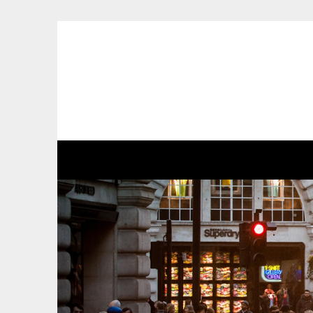
Skip
to
content