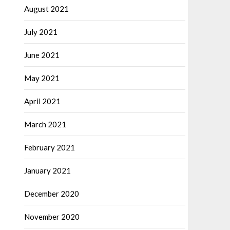
August 2021
July 2021
June 2021
May 2021
April 2021
March 2021
February 2021
January 2021
December 2020
November 2020