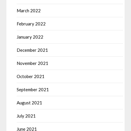
March 2022
February 2022
January 2022
December 2021
November 2021
October 2021
September 2021
August 2021
July 2021
June 2021