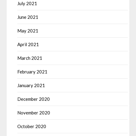
July 2021
June 2021
May 2021
April 2021
March 2021
February 2021
January 2021
December 2020
November 2020
October 2020