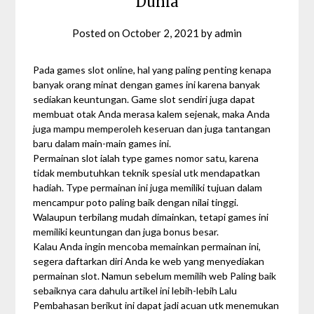
Dunia
Posted on
October 2, 2021
by
admin
Pada games slot online, hal yang paling penting kenapa
banyak orang minat dengan games ini karena banyak
sediakan keuntungan. Game slot sendiri juga dapat
membuat otak Anda merasa kalem sejenak, maka Anda
juga mampu memperoleh keseruan dan juga tantangan
baru dalam main-main games ini.
Permainan slot ialah type games nomor satu, karena
tidak membutuhkan teknik spesial utk mendapatkan
hadiah. Type permainan ini juga memiliki tujuan dalam
mencampur poto paling baik dengan nilai tinggi.
Walaupun terbilang mudah dimainkan, tetapi games ini
memiliki keuntungan dan juga bonus besar.
Kalau Anda ingin mencoba memainkan permainan ini,
segera daftarkan diri Anda ke web yang menyediakan
permainan slot. Namun sebelum memilih web Paling baik
sebaiknya cara dahulu artikel ini lebih-lebih Lalu
Pembahasan berikut ini dapat jadi acuan utk menemukan