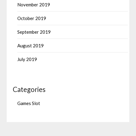
November 2019
October 2019
September 2019
August 2019
July 2019
Categories
Games Slot