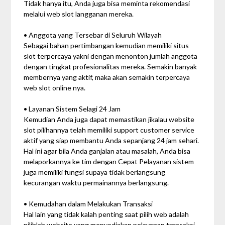
Tidak hanya itu, Anda juga bisa meminta rekomendasi
melalui web slot langganan mereka.
• Anggota yang Tersebar di Seluruh Wilayah
Sebagai bahan pertimbangan kemudian memiliki situs
slot terpercaya yakni dengan menonton jumlah anggota
dengan tingkat profesionalitas mereka. Semakin banyak
membernya yang aktif, maka akan semakin terpercaya
web slot online nya.
• Layanan Sistem Selagi 24 Jam
Kemudian Anda juga dapat memastikan jikalau website
slot pilihannya telah memiliki support customer service
aktif yang siap membantu Anda sepanjang 24 jam sehari.
Hal ini agar bila Anda ganjalan atau masalah, Anda bisa
melaporkannya ke tim dengan Cepat Pelayanan sistem
juga memiliki fungsi supaya tidak berlangsung
kecurangan waktu permainannya berlangsung.
• Kemudahan dalam Melakukan Transaksi
Hal lain yang tidak kalah penting saat pilih web adalah
pilihlah website yang menyediakan pelayanan transaksi