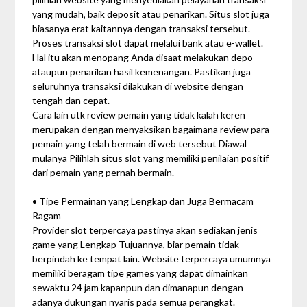
yang mudah, baik deposit atau penarikan. Situs slot juga
biasanya erat kaitannya dengan transaksi tersebut.
Proses transaksi slot dapat melalui bank atau e-wallet.
Hal itu akan menopang Anda disaat melakukan depo
ataupun penarikan hasil kemenangan. Pastikan juga
seluruhnya transaksi dilakukan di website dengan
tengah dan cepat.
Cara lain utk review pemain yang tidak kalah keren
merupakan dengan menyaksikan bagaimana review para
pemain yang telah bermain di web tersebut Diawal
mulanya Pilihlah situs slot yang memiliki penilaian positif
dari pemain yang pernah bermain.
• Tipe Permainan yang Lengkap dan Juga Bermacam
Ragam
Provider slot terpercaya pastinya akan sediakan jenis
game yang Lengkap Tujuannya, biar pemain tidak
berpindah ke tempat lain. Website terpercaya umumnya
memiliki beragam tipe games yang dapat dimainkan
sewaktu 24 jam kapanpun dan dimanapun dengan
adanya dukungan nyaris pada semua perangkat.