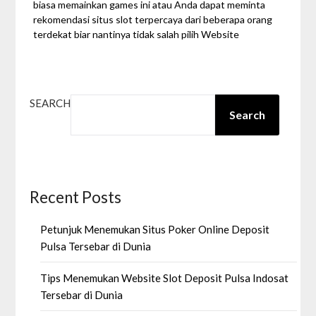
biasa memainkan games ini atau Anda dapat meminta
rekomendasi situs slot terpercaya dari beberapa orang
terdekat biar nantinya tidak salah pilih Website
SEARCH
Search
Recent Posts
Petunjuk Menemukan Situs Poker Online Deposit
Pulsa Tersebar di Dunia
Tips Menemukan Website Slot Deposit Pulsa Indosat
Tersebar di Dunia