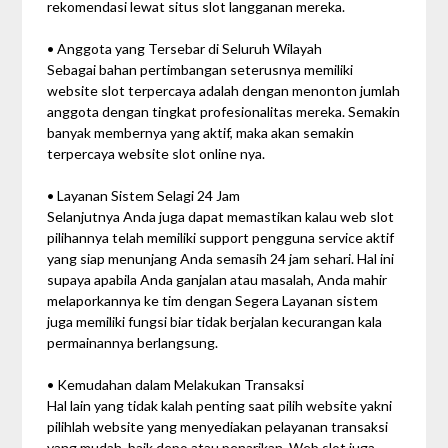
rekomendasi lewat situs slot langganan mereka.
• Anggota yang Tersebar di Seluruh Wilayah
Sebagai bahan pertimbangan seterusnya memiliki
website slot terpercaya adalah dengan menonton jumlah
anggota dengan tingkat profesionalitas mereka. Semakin
banyak membernya yang aktif, maka akan semakin
terpercaya website slot online nya.
• Layanan Sistem Selagi 24 Jam
Selanjutnya Anda juga dapat memastikan kalau web slot
pilihannya telah memiliki support pengguna service aktif
yang siap menunjang Anda semasih 24 jam sehari. Hal ini
supaya apabila Anda ganjalan atau masalah, Anda mahir
melaporkannya ke tim dengan Segera Layanan sistem
juga memiliki fungsi biar tidak berjalan kecurangan kala
permainannya berlangsung.
• Kemudahan dalam Melakukan Transaksi
Hal lain yang tidak kalah penting saat pilih website yakni
pilihlah website yang menyediakan pelayanan transaksi
yang mudah, baik depo atau penarikan. Web slot juga