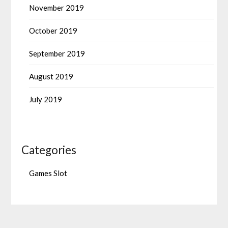
November 2019
October 2019
September 2019
August 2019
July 2019
Categories
Games Slot