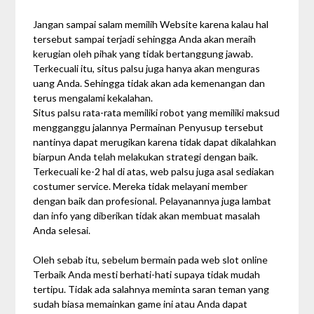
Jangan sampai salam memilih Website karena kalau hal
tersebut sampai terjadi sehingga Anda akan meraih
kerugian oleh pihak yang tidak bertanggung jawab.
Terkecuali itu, situs palsu juga hanya akan menguras
uang Anda. Sehingga tidak akan ada kemenangan dan
terus mengalami kekalahan.
Situs palsu rata-rata memiliki robot yang memiliki maksud
mengganggu jalannya Permainan Penyusup tersebut
nantinya dapat merugikan karena tidak dapat dikalahkan
biarpun Anda telah melakukan strategi dengan baik.
Terkecuali ke-2 hal di atas, web palsu juga asal sediakan
costumer service. Mereka tidak melayani member
dengan baik dan profesional. Pelayanannya juga lambat
dan info yang diberikan tidak akan membuat masalah
Anda selesai.
Oleh sebab itu, sebelum bermain pada web slot online
Terbaik Anda mesti berhati-hati supaya tidak mudah
tertipu. Tidak ada salahnya meminta saran teman yang
sudah biasa memainkan game ini atau Anda dapat