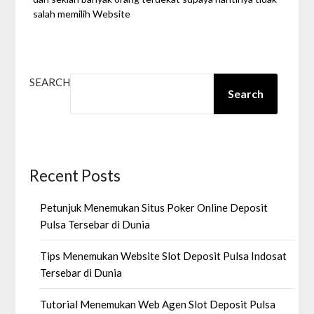
salah memilih Website
SEARCH
Search
Recent Posts
Petunjuk Menemukan Situs Poker Online Deposit
Pulsa Tersebar di Dunia
Tips Menemukan Website Slot Deposit Pulsa Indosat
Tersebar di Dunia
Tutorial Menemukan Web Agen Slot Deposit Pulsa