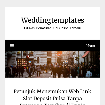
Skip
to
content
Weddingtemplates
Edukasi Permainan Judi Online Terbaru
Menu
Petunjuk Menemukan Web Link
Slot Deposit Pulsa Tanpa