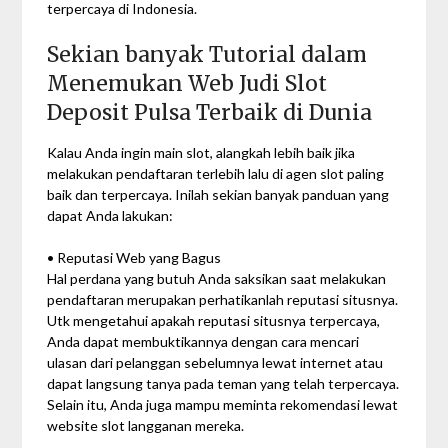
terpercaya di Indonesia.
Sekian banyak Tutorial dalam
Menemukan Web Judi Slot
Deposit Pulsa Terbaik di Dunia
Kalau Anda ingin main slot, alangkah lebih baik jika
melakukan pendaftaran terlebih lalu di agen slot paling
baik dan terpercaya. Inilah sekian banyak panduan yang
dapat Anda lakukan:
• Reputasi Web yang Bagus
Hal perdana yang butuh Anda saksikan saat melakukan
pendaftaran merupakan perhatikanlah reputasi situsnya.
Utk mengetahui apakah reputasi situsnya terpercaya,
Anda dapat membuktikannya dengan cara mencari
ulasan dari pelanggan sebelumnya lewat internet atau
dapat langsung tanya pada teman yang telah terpercaya.
Selain itu, Anda juga mampu meminta rekomendasi lewat
website slot langganan mereka.