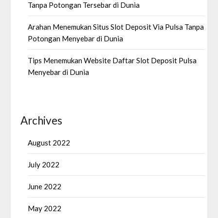
Tanpa Potongan Tersebar di Dunia
Arahan Menemukan Situs Slot Deposit Via Pulsa Tanpa
Potongan Menyebar di Dunia
Tips Menemukan Website Daftar Slot Deposit Pulsa
Menyebar di Dunia
Archives
August 2022
July 2022
June 2022
May 2022