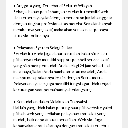
• Anggota yang Tersebar di Seluruh Wilayah
Sebagai bahan pertimbangan setelah itu memiliki web
slot terpercaya yakni dengan menonton jumlah anggota
dengan tingkat profesionalitas mereka. Semakin banyak
membernya yang aktif, maka akan semakin terpercaya
situs slot online nya.
• Pelayanan System Selagi 24 Jam
Setelah itu Anda juga dapat tentukan kalau situs slot
pilihannya telah memiliki support pembeli service aktif
yang siap mempermudah Anda selagi 24 jam sehari. Hal
ini supaya jikalau Anda hambatan atau masalah, Anda
mampu melaporkannya ke tim dengan Serta-merta
Pelayanan system juga memiliki fungsi agar tidak terjadi
kecurangan saat permainannya berlangsung.
• Kemudahan dalam Melakukan Transaksi
Hal lain yang tidak kalah penting saat pilih website yakni
pilihlah web yang sediakan pelayanan transaksi yang
mudah, baik deposit atau penarikan. Web slot juga
kebanyakan erat kaitannya dengan transaksi tersebut.