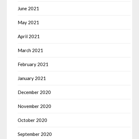
June 2021
May 2021
April 2021
March 2021
February 2021
January 2021
December 2020
November 2020
October 2020
September 2020