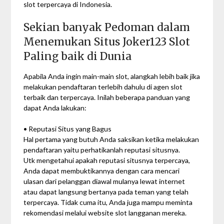
slot terpercaya di Indonesia.
Sekian banyak Pedoman dalam
Menemukan Situs Joker123 Slot
Paling baik di Dunia
Apabila Anda ingin main-main slot, alangkah lebih baik jika
melakukan pendaftaran terlebih dahulu di agen slot
terbaik dan terpercaya. Inilah beberapa panduan yang
dapat Anda lakukan:
• Reputasi Situs yang Bagus
Hal pertama yang butuh Anda saksikan ketika melakukan
pendaftaran yaitu perhatikanlah reputasi situsnya.
Utk mengetahui apakah reputasi situsnya terpercaya,
Anda dapat membuktikannya dengan cara mencari
ulasan dari pelanggan diawal mulanya lewat internet
atau dapat langsung bertanya pada teman yang telah
terpercaya. Tidak cuma itu, Anda juga mampu meminta
rekomendasi melalui website slot langganan mereka.