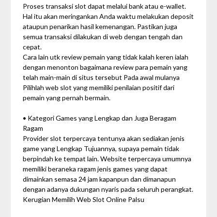
Proses transaksi slot dapat melalui bank atau e-wallet.
Hal itu akan meringankan Anda waktu melakukan deposit
ataupun penarikan hasil kemenangan. Pastikan juga
semua transaksi dilakukan di web dengan tengah dan
cepat.
Cara lain utk review pemain yang tidak kalah keren ialah
dengan menonton bagaimana review para pemain yang
telah main-main di situs tersebut Pada awal mulanya
Pilihlah web slot yang memiliki penilaian positif dari
pemain yang pernah bermain.
• Kategori Games yang Lengkap dan Juga Beragam
Ragam
Provider slot terpercaya tentunya akan sediakan jenis
game yang Lengkap Tujuannya, supaya pemain tidak
berpindah ke tempat lain. Website terpercaya umumnya
memiliki beraneka ragam jenis games yang dapat
dimainkan semasa 24 jam kapanpun dan dimanapun
dengan adanya dukungan nyaris pada seluruh perangkat.
Kerugian Memilih Web Slot Online Palsu