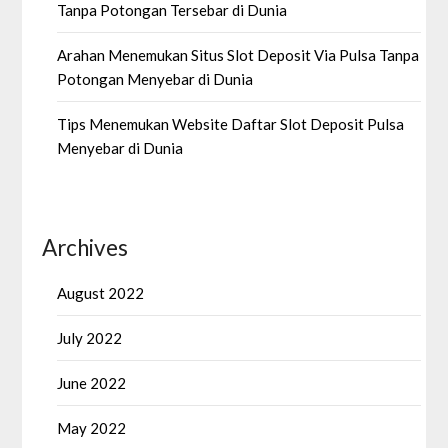
Tanpa Potongan Tersebar di Dunia
Arahan Menemukan Situs Slot Deposit Via Pulsa Tanpa
Potongan Menyebar di Dunia
Tips Menemukan Website Daftar Slot Deposit Pulsa
Menyebar di Dunia
Archives
August 2022
July 2022
June 2022
May 2022