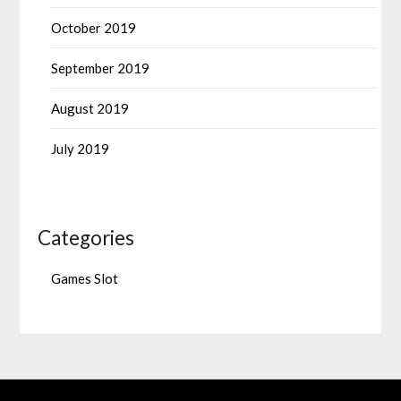
October 2019
September 2019
August 2019
July 2019
Categories
Games Slot