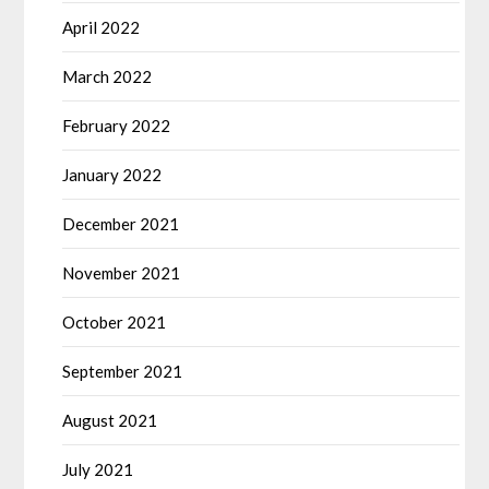
April 2022
March 2022
February 2022
January 2022
December 2021
November 2021
October 2021
September 2021
August 2021
July 2021