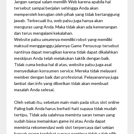
Jangan sampai salam memilih Web karena apabila hal
tersebut sampai berjalan sehingga Anda akan
memperoleh kerugian oleh pihak yang tidak bertanggung
jawab. Terkecuali itu, web palsu juga hanya akan
menguras uang Anda. Maka tidak akan ada kemenangan
dan terus mengalami kekalahan.
Website palsu umumnya memiliki robot yang memiliki
maksud mengganggu jalannya Game Penyusup tersebut
nantinya dapat merugikan karena tidak dapat dikalahkan
meskipun Anda telah melakukan taktik dengan baik.
Tidak cuma kedua hal di atas, website palsu juga asal
menyediakan konsumen service. Mereka tidak melayani
member dengan baik dan profesional. Pelayanannya juga
lambat dan info yang diberikan tidak akan membuat
masalah Anda selesai.
Oleh sebab itu, sebelum main-main pada situs slot online
Paling baik Anda harus berhati-hati supaya tidak mudah
tertipu. Tidak ada salahnya meminta saran teman yang
sudah biasa memainkan game ini atau Anda dapat
meminta rekomendasi web slot terpercaya dari sekian
banyak orang terdekat supaya nantinya tidak salah pilih