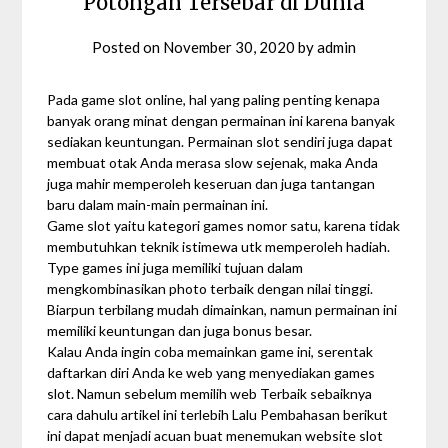
Potongan Tersebar di Dunia
Posted on
November 30, 2020
by
admin
Pada game slot online, hal yang paling penting kenapa
banyak orang minat dengan permainan ini karena banyak
sediakan keuntungan. Permainan slot sendiri juga dapat
membuat otak Anda merasa slow sejenak, maka Anda
juga mahir memperoleh keseruan dan juga tantangan
baru dalam main-main permainan ini.
Game slot yaitu kategori games nomor satu, karena tidak
membutuhkan teknik istimewa utk memperoleh hadiah.
Type games ini juga memiliki tujuan dalam
mengkombinasikan photo terbaik dengan nilai tinggi.
Biarpun terbilang mudah dimainkan, namun permainan ini
memiliki keuntungan dan juga bonus besar.
Kalau Anda ingin coba memainkan game ini, serentak
daftarkan diri Anda ke web yang menyediakan games
slot. Namun sebelum memilih web Terbaik sebaiknya
cara dahulu artikel ini terlebih Lalu Pembahasan berikut
ini dapat menjadi acuan buat menemukan website slot