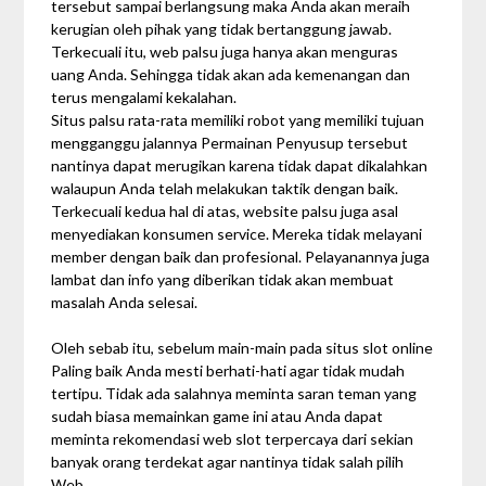
tersebut sampai berlangsung maka Anda akan meraih
kerugian oleh pihak yang tidak bertanggung jawab.
Terkecuali itu, web palsu juga hanya akan menguras
uang Anda. Sehingga tidak akan ada kemenangan dan
terus mengalami kekalahan.
Situs palsu rata-rata memiliki robot yang memiliki tujuan
mengganggu jalannya Permainan Penyusup tersebut
nantinya dapat merugikan karena tidak dapat dikalahkan
walaupun Anda telah melakukan taktik dengan baik.
Terkecuali kedua hal di atas, website palsu juga asal
menyediakan konsumen service. Mereka tidak melayani
member dengan baik dan profesional. Pelayanannya juga
lambat dan info yang diberikan tidak akan membuat
masalah Anda selesai.
Oleh sebab itu, sebelum main-main pada situs slot online
Paling baik Anda mesti berhati-hati agar tidak mudah
tertipu. Tidak ada salahnya meminta saran teman yang
sudah biasa memainkan game ini atau Anda dapat
meminta rekomendasi web slot terpercaya dari sekian
banyak orang terdekat agar nantinya tidak salah pilih
Web