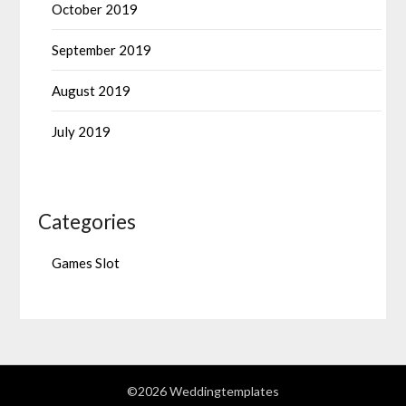
October 2019
September 2019
August 2019
July 2019
Categories
Games Slot
©2026 Weddingtemplates