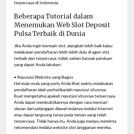
terpercaya di Indonesia.
Beberapa Tutorial dalam
Menemukan Web Slot Deposit
Pulsa Terbaik di Dunia
Jika Anda ingin bermain slot, alangkah lebih baik kalau
melakukan pendaftaran lebih-lebih dulu di agen slot
terbaik dan terpercaya. Inilah sekian banyak panduan
yang dapat Anda lakukan:
• Reputasi Website yang Bagus
Hal mula-mula yang perlu Anda lihat waktu melakukan
pendaftaran ialah perhatikanlah reputasi situsnya.
Buat mengetahui apakah reputasi situsnya terpercaya,
Anda dapat membuktikannya dengan cara mencari
ulasan dari pelanggan diawal mulanya melalui internet
atau dapat langsung tanya pada teman yang telah
terpercaya. Tidak hanya itu, Anda juga mampu meminta
rekomendasi melalui website slot langganan mereka.