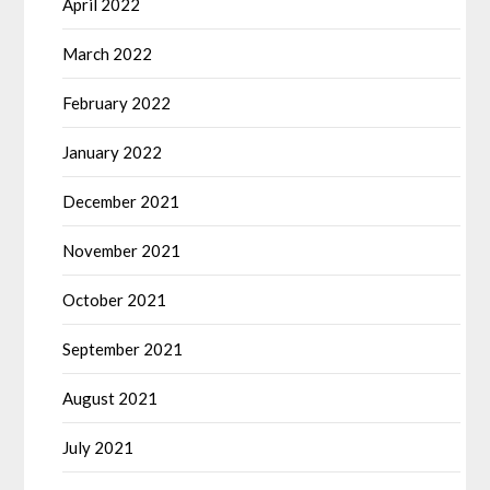
April 2022
March 2022
February 2022
January 2022
December 2021
November 2021
October 2021
September 2021
August 2021
July 2021