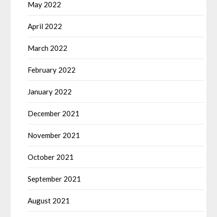
May 2022
April 2022
March 2022
February 2022
January 2022
December 2021
November 2021
October 2021
September 2021
August 2021