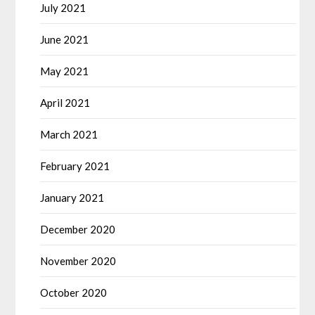
July 2021
June 2021
May 2021
April 2021
March 2021
February 2021
January 2021
December 2020
November 2020
October 2020