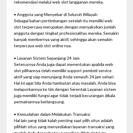
rekomendasi melalui web slot langganan mereka.
• Anggota yang Menyebar di Seluruh Wilayah
Sebagai bahan pertimbangan setelah itu memiliki web
slot terpercaya merupakan dengan menyaksikan jumlah
anggota dengan tingkat profesionalitas mereka. Semakin
banyak membernya yang aktif, sehingga akan semakin
terpercaya web slot online nya.
• Layanan Sistem Sepanjang 24 Jam
Seterusnya Anda juga dapat menentukan apabila web
slot pilihannya telah memiliki support pembeli service
aktif yang siap menunjang Anda semasih 24 jam sehari.
Hal ini agar bila Anda hambatan atau masalah, Anda bisa
melaporkannya ke tim dengan Serentak Layanan sistem
juga memiliki fungsi agar tidak terjadi kecurangan dikala
permainannya berlangsung.
• Kemudahan dalam Melakukan Transaksi
Hal lain yang tidak kalah penting saat pilih situs adalah
pilihlah situs yang menyediakan layanan transaksi yang
mudah, baik deposit atau penarikan. Web slot juga