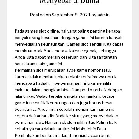
Menyebar di Dunia
Posted on
September 8, 2021
by
admin
Pada games slot online, hal yang paling penting kenapa
banyak orang kesukaan dengan games ini karena banyak
menyediakan keuntungan. Games slot sendiri juga dapat
membuat otak Anda merasa kalem sejenak, sehingga
Anda juga dapat meraih keseruan dan juga tantangan
baru dalam main game ini.
Permainan slot merupakan type game nomor satu,
karena tidak membutuhkan teknik teristimewa untuk
mendapati hadiah. Tipe permainan ini juga memiliki
maksud dalam mengkombinasikan photo terbaik dengan
nilai tinggi. Walau terbilang mudah dimainkan, tetapi
game ini memiliki keuntungan dan juga bonus besar.
Seandainya Anda ingin cobalah memainkan game ini,
segera daftarkan diri Anda ke situs yang menyediakan
permainan slot. Namun sebelum pilih situs Paling baik
sebaiknya cara dahulu artikel ini lebih-lebih Dulu
Pembahasan berikut ini dapat menjadi acuan buat