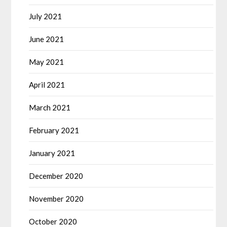
July 2021
June 2021
May 2021
April 2021
March 2021
February 2021
January 2021
December 2020
November 2020
October 2020