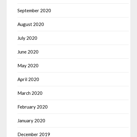
September 2020
August 2020
July 2020
June 2020
May 2020
April 2020
March 2020
February 2020
January 2020
December 2019