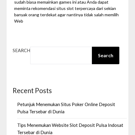
sudah biasa memainkan games ini atau Anda dapat
meminta rekomendasi situs slot terpercaya dari sekian
banyak orang terdekat agar nantinya tidak salah memilih
Web
SEARCH
Search
Recent Posts
Petunjuk Menemukan Situs Poker Online Deposit
Pulsa Tersebar di Dunia
Tips Menemukan Website Slot Deposit Pulsa Indosat
Tersebar di Dunia