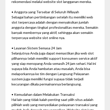
rekomendasi melalui website slot langganan mereka.
• Anggota yang Tersebar di Seluruh Wilayah
Sebagai bahan pertimbangan setelah itu memiliki web
slot terpercaya adalah dengan menyaksikan jumlah
anggota dengan tingkat profesionalitas mereka. Semakin
banyak membernya yang aktif, sehingga akan semakin
terpercaya website slot online nya.
• Layanan Sistem Semasa 24 Jam
Selanjutnya Anda juga dapat memastikan jika web slot
pilihannya telah memiliki support konsumen service aktif
yang siap menopang Anda semasih 24 jam sehari. Hal ini
supaya bila Anda hambatan atau masalah, Anda bisa
melaporkannya ke tim dengan Langsung Pelayanan
system juga memiliki fungsi supaya tidak terjadi
kecurangan dikala permainannya berlangsung.
• Kemudahan dalam Melakukan Transaksi
Hal lain yang tidak kalah penting saat pilih situs adalah
pilihlah web yang menyediakan pelayanan transaksi yang
mudah, baik deposit atau penarikan. Website slot juga