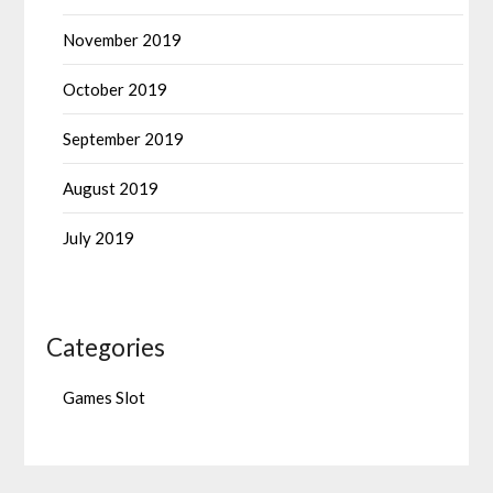
November 2019
October 2019
September 2019
August 2019
July 2019
Categories
Games Slot