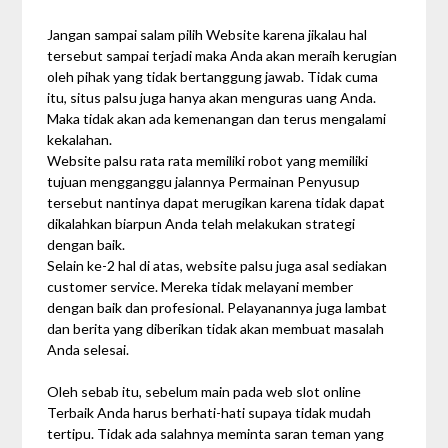
Jangan sampai salam pilih Website karena jikalau hal
tersebut sampai terjadi maka Anda akan meraih kerugian
oleh pihak yang tidak bertanggung jawab. Tidak cuma
itu, situs palsu juga hanya akan menguras uang Anda.
Maka tidak akan ada kemenangan dan terus mengalami
kekalahan.
Website palsu rata rata memiliki robot yang memiliki
tujuan mengganggu jalannya Permainan Penyusup
tersebut nantinya dapat merugikan karena tidak dapat
dikalahkan biarpun Anda telah melakukan strategi
dengan baik.
Selain ke-2 hal di atas, website palsu juga asal sediakan
customer service. Mereka tidak melayani member
dengan baik dan profesional. Pelayanannya juga lambat
dan berita yang diberikan tidak akan membuat masalah
Anda selesai.
Oleh sebab itu, sebelum main pada web slot online
Terbaik Anda harus berhati-hati supaya tidak mudah
tertipu. Tidak ada salahnya meminta saran teman yang