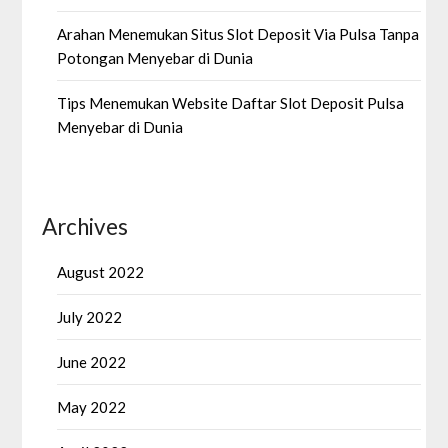
Arahan Menemukan Situs Slot Deposit Via Pulsa Tanpa
Potongan Menyebar di Dunia
Tips Menemukan Website Daftar Slot Deposit Pulsa
Menyebar di Dunia
Archives
August 2022
July 2022
June 2022
May 2022