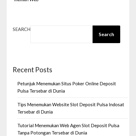
SEARCH
Search
Recent Posts
Petunjuk Menemukan Situs Poker Online Deposit
Pulsa Tersebar di Dunia
Tips Menemukan Website Slot Deposit Pulsa Indosat
Tersebar di Dunia
Tutorial Menemukan Web Agen Slot Deposit Pulsa
Tanpa Potongan Tersebar di Dunia