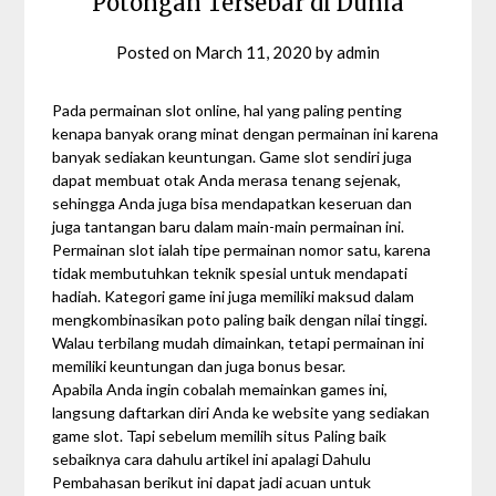
Potongan Tersebar di Dunia
Posted on
March 11, 2020
by
admin
Pada permainan slot online, hal yang paling penting
kenapa banyak orang minat dengan permainan ini karena
banyak sediakan keuntungan. Game slot sendiri juga
dapat membuat otak Anda merasa tenang sejenak,
sehingga Anda juga bisa mendapatkan keseruan dan
juga tantangan baru dalam main-main permainan ini.
Permainan slot ialah tipe permainan nomor satu, karena
tidak membutuhkan teknik spesial untuk mendapati
hadiah. Kategori game ini juga memiliki maksud dalam
mengkombinasikan poto paling baik dengan nilai tinggi.
Walau terbilang mudah dimainkan, tetapi permainan ini
memiliki keuntungan dan juga bonus besar.
Apabila Anda ingin cobalah memainkan games ini,
langsung daftarkan diri Anda ke website yang sediakan
game slot. Tapi sebelum memilih situs Paling baik
sebaiknya cara dahulu artikel ini apalagi Dahulu
Pembahasan berikut ini dapat jadi acuan untuk