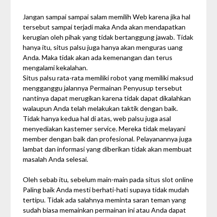
Jangan sampai sampai salam memilih Web karena jika hal
tersebut sampai terjadi maka Anda akan mendapatkan
kerugian oleh pihak yang tidak bertanggung jawab. Tidak
hanya itu, situs palsu juga hanya akan menguras uang
Anda. Maka tidak akan ada kemenangan dan terus
mengalami kekalahan.
Situs palsu rata-rata memiliki robot yang memiliki maksud
mengganggu jalannya Permainan Penyusup tersebut
nantinya dapat merugikan karena tidak dapat dikalahkan
walaupun Anda telah melakukan taktik dengan baik.
Tidak hanya kedua hal di atas, web palsu juga asal
menyediakan kastemer service. Mereka tidak melayani
member dengan baik dan profesional. Pelayanannya juga
lambat dan informasi yang diberikan tidak akan membuat
masalah Anda selesai.
Oleh sebab itu, sebelum main-main pada situs slot online
Paling baik Anda mesti berhati-hati supaya tidak mudah
tertipu. Tidak ada salahnya meminta saran teman yang
sudah biasa memainkan permainan ini atau Anda dapat