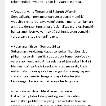
rekomendasi lewat situs slot langganan mereka.
• Anggota yang Tersebar di Seluruh Wilayah
Sebagai bahan pertimbangan seterusnya memiliki
website slot terpercaya yakni dengan menonton jumlah
anggota dengan tingkat profesionalitas mereka. Semakin
banyak membernya yang aktif, sehingga akan semakin
terpercaya situs slot online nya.
• Pelayanan Sistem Semasa 24 Jam
Seterusnya Anda juga dapat tentukan jika situs slot
pilihannya telah memiliki support customer service aktif
yang siap membantu Anda selama 24 jam sehari. Hal ini
biar seandainya Anda kesukaran atau masalah, Anda
mahir melaporkannya ke tim dengan Langsung Layanan
sistem juga memiliki fungsi supaya tidak berjalan
kecurangan ketika permainannya berlangsung.
• Kemudahan dalam Melakukan Transaksi
Hal lain yang tidak kalah penting saat pilih situs
merupakan pilihlah situs yang menyediakan layanan
transaksi yang mudah, baik isi saldo atau penarikan. Web