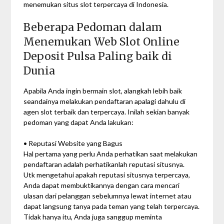
menemukan situs slot terpercaya di Indonesia.
Beberapa Pedoman dalam
Menemukan Web Slot Online
Deposit Pulsa Paling baik di
Dunia
Apabila Anda ingin bermain slot, alangkah lebih baik
seandainya melakukan pendaftaran apalagi dahulu di
agen slot terbaik dan terpercaya. Inilah sekian banyak
pedoman yang dapat Anda lakukan:
• Reputasi Website yang Bagus
Hal pertama yang perlu Anda perhatikan saat melakukan
pendaftaran adalah perhatikanlah reputasi situsnya.
Utk mengetahui apakah reputasi situsnya terpercaya,
Anda dapat membuktikannya dengan cara mencari
ulasan dari pelanggan sebelumnya lewat internet atau
dapat langsung tanya pada teman yang telah terpercaya.
Tidak hanya itu, Anda juga sanggup meminta