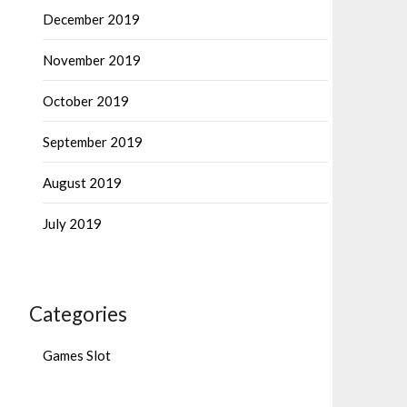
December 2019
November 2019
October 2019
September 2019
August 2019
July 2019
Categories
Games Slot