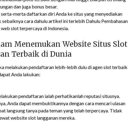
ungan dan juga bonus besar.
serta-merta daftarkan diri Anda ke situs yang menyediakan
 sebaiknya cara dahulu artikel ini terlebih Dahulu Pembahasan
web slot terpercaya di Indonesia.
alam Menemukan Website Situs Slot
an Terbaik di Dunia
jika melakukan pendaftaran lebih-lebih dulu di agen slot terbaik
 dapat Anda lakukan:
lakukan pendaftaran ialah perhatikanlah reputasi situsnya.
caya, Anda dapat membuktikannya dengan cara mencari ulasan
pat langsung tanya pada teman yang telah terpercaya. Tidak
lewat website slot langganan mereka.