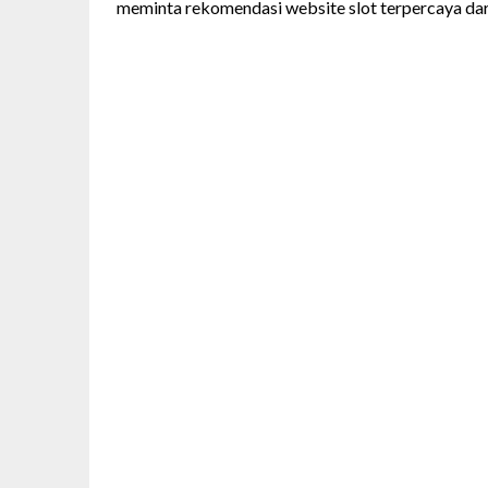
meminta rekomendasi website slot terpercaya dari 