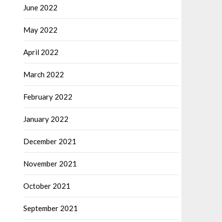
June 2022
May 2022
April 2022
March 2022
February 2022
January 2022
December 2021
November 2021
October 2021
September 2021