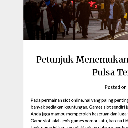
Petunjuk Menemukan W
Pulsa Te
Posted on
Pada permainan slot online, hal yang paling pent
banyak sediakan keuntungan. Games slot sendiri
Anda juga mampu memperoleh keseruan dan juga t
Game slot ialah jenis games nomor satu, karena 
Jenis game ini juga memiliki tujuan dalam mengkom