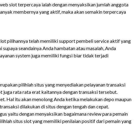
 web slot terpercaya ialah dengan menyaksikan jumlah anggota
 banyak membernya yang aktif, maka akan semakin terpercaya
t pilihannya telah memiliki support pembeli service aktif yang
ini supaya seandainya Anda hambatan atau masalah, Anda
anan system juga memiliki fungsi biar tidak terjadi
merupakan pilihlah situs yang menyediakan pelayanan transaksi
ot juga rata rata erat kaitannya dengan transaksi tersebut.
llet. Hal itu akan menolong Anda ketika melakukan depo maupun
ransaksi dilakukan di situs dengan tengah dan cepat.
bagus yaitu dengan menyaksikan bagaimana review para pemain
ihlah situs slot yang memiliki penilaian positif dari pemain yang