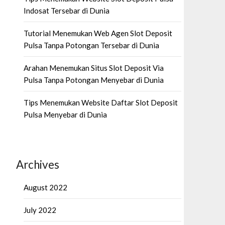
Indosat Tersebar di Dunia
Tutorial Menemukan Web Agen Slot Deposit
Pulsa Tanpa Potongan Tersebar di Dunia
Arahan Menemukan Situs Slot Deposit Via
Pulsa Tanpa Potongan Menyebar di Dunia
Tips Menemukan Website Daftar Slot Deposit
Pulsa Menyebar di Dunia
Archives
August 2022
July 2022