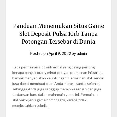
Panduan Menemukan Situs Game
Slot Deposit Pulsa 10rb Tanpa
Potongan Tersebar di Dunia
Posted on
April 9, 2022
by
admin
Pada permainan slot online, hal yang paling penting
kenapa banyak orang minat dengan permainan ini karena
banyak menyediakan keuntungan. Permainan slot sendiri
juga dapat membuat otak Anda merasa santai sejenak,
sehingga Anda juga sanggup meraih keseruan dan juga
tantangan baru dalam main-main game ini. Permainan
slot yakni jenis game nomor satu, karena tidak
membutuhkan teknik…