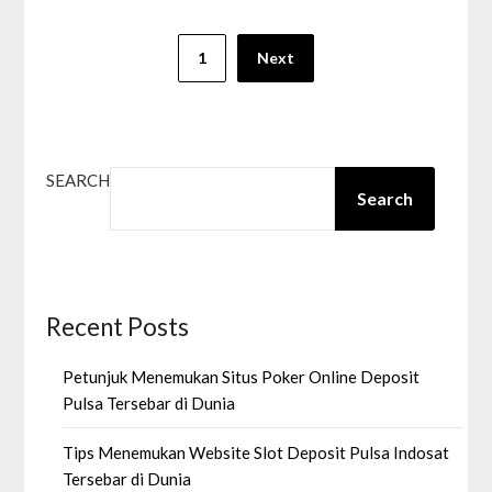
Posts
1
Next
pagination
SEARCH
Search
Recent Posts
Petunjuk Menemukan Situs Poker Online Deposit
Pulsa Tersebar di Dunia
Tips Menemukan Website Slot Deposit Pulsa Indosat
Tersebar di Dunia