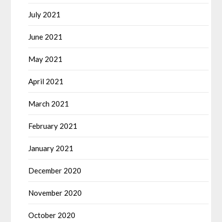
July 2021
June 2021
May 2021
April 2021
March 2021
February 2021
January 2021
December 2020
November 2020
October 2020