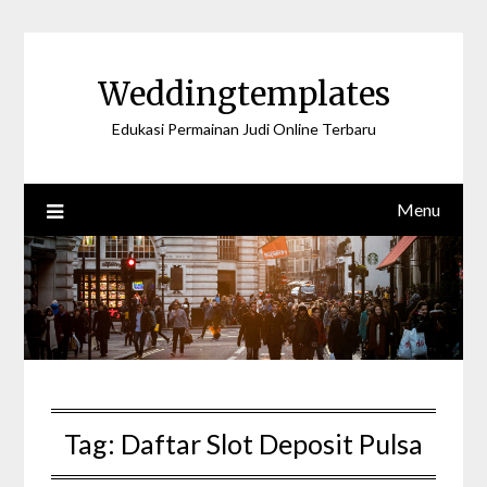
Skip
to
content
Weddingtemplates
Edukasi Permainan Judi Online Terbaru
Menu
Tag:
Daftar Slot Deposit Pulsa