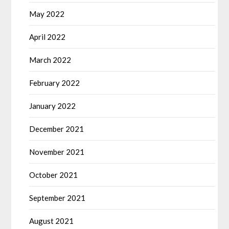
May 2022
April 2022
March 2022
February 2022
January 2022
December 2021
November 2021
October 2021
September 2021
August 2021