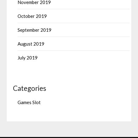
November 2019
October 2019
September 2019
August 2019
July 2019
Categories
Games Slot