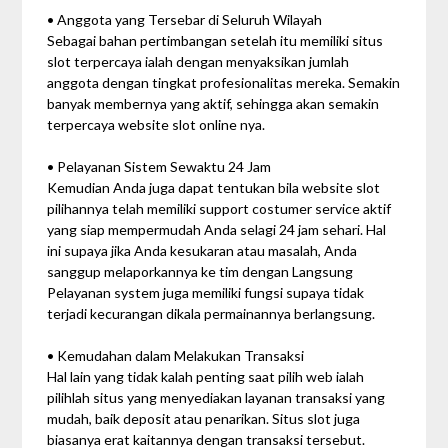
• Anggota yang Tersebar di Seluruh Wilayah
Sebagai bahan pertimbangan setelah itu memiliki situs
slot terpercaya ialah dengan menyaksikan jumlah
anggota dengan tingkat profesionalitas mereka. Semakin
banyak membernya yang aktif, sehingga akan semakin
terpercaya website slot online nya.
• Pelayanan Sistem Sewaktu 24 Jam
Kemudian Anda juga dapat tentukan bila website slot
pilihannya telah memiliki support costumer service aktif
yang siap mempermudah Anda selagi 24 jam sehari. Hal
ini supaya jika Anda kesukaran atau masalah, Anda
sanggup melaporkannya ke tim dengan Langsung
Pelayanan system juga memiliki fungsi supaya tidak
terjadi kecurangan dikala permainannya berlangsung.
• Kemudahan dalam Melakukan Transaksi
Hal lain yang tidak kalah penting saat pilih web ialah
pilihlah situs yang menyediakan layanan transaksi yang
mudah, baik deposit atau penarikan. Situs slot juga
biasanya erat kaitannya dengan transaksi tersebut.