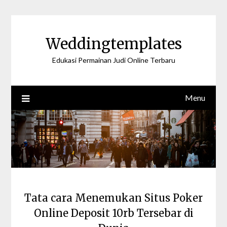
Skip
to
content
Weddingtemplates
Edukasi Permainan Judi Online Terbaru
Menu
Tata cara Menemukan Situs Poker
Online Deposit 10rb Tersebar di