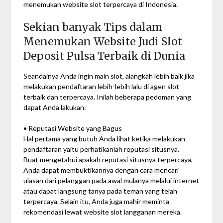
menemukan website slot terpercaya di Indonesia.
Sekian banyak Tips dalam
Menemukan Website Judi Slot
Deposit Pulsa Terbaik di Dunia
Seandainya Anda ingin main slot, alangkah lebih baik jika
melakukan pendaftaran lebih-lebih lalu di agen slot
terbaik dan terpercaya. Inilah beberapa pedoman yang
dapat Anda lakukan:
• Reputasi Website yang Bagus
Hal pertama yang butuh Anda lihat ketika melakukan
pendaftaran yaitu perhatikanlah reputasi situsnya.
Buat mengetahui apakah reputasi situsnya terpercaya,
Anda dapat membuktikannya dengan cara mencari
ulasan dari pelanggan pada awal mulanya melalui internet
atau dapat langsung tanya pada teman yang telah
terpercaya. Selain itu, Anda juga mahir meminta
rekomendasi lewat website slot langganan mereka.