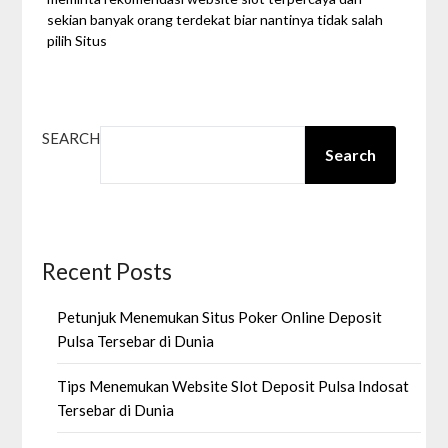
sekian banyak orang terdekat biar nantinya tidak salah
pilih Situs
SEARCH
Search
Recent Posts
Petunjuk Menemukan Situs Poker Online Deposit
Pulsa Tersebar di Dunia
Tips Menemukan Website Slot Deposit Pulsa Indosat
Tersebar di Dunia