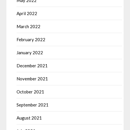
May 2022
April 2022
March 2022
February 2022
January 2022
December 2021
November 2021
October 2021
September 2021
August 2021