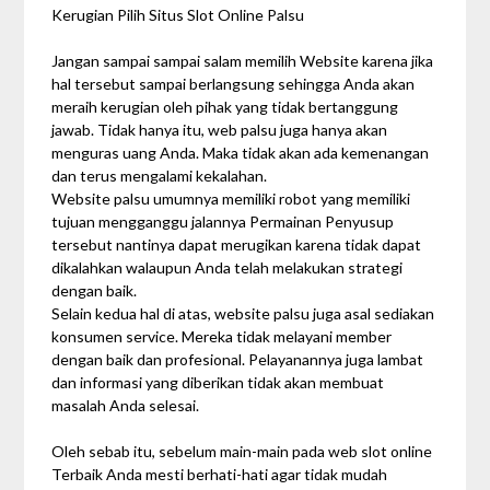
Kerugian Pilih Situs Slot Online Palsu
Jangan sampai sampai salam memilih Website karena jika
hal tersebut sampai berlangsung sehingga Anda akan
meraih kerugian oleh pihak yang tidak bertanggung
jawab. Tidak hanya itu, web palsu juga hanya akan
menguras uang Anda. Maka tidak akan ada kemenangan
dan terus mengalami kekalahan.
Website palsu umumnya memiliki robot yang memiliki
tujuan mengganggu jalannya Permainan Penyusup
tersebut nantinya dapat merugikan karena tidak dapat
dikalahkan walaupun Anda telah melakukan strategi
dengan baik.
Selain kedua hal di atas, website palsu juga asal sediakan
konsumen service. Mereka tidak melayani member
dengan baik dan profesional. Pelayanannya juga lambat
dan informasi yang diberikan tidak akan membuat
masalah Anda selesai.
Oleh sebab itu, sebelum main-main pada web slot online
Terbaik Anda mesti berhati-hati agar tidak mudah