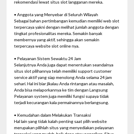
rekomendasi lewat situs slot langganan mereka.
• Anggota yang Menyebar di Seluruh Wilayah
Sebagai bahan pertimbangan kemudian memiliki web slot
terpercaya yakni dengan melihat jumlah anggota dengan
tingkat profesionalitas mereka. Semakin banyak
membernya yang aktif, sehingga akan semakin
terpercaya website slot online nya.
• Pelayanan Sistem Sewaktu 24 Jam
Selanjutnya Anda juga dapat menentukan seandainya
situs slot pilihannya telah memiliki support customer
service aktif yang siap menolong Anda selama 24 jam
sehari. Hal ini biar jikalau Anda rintangan atau masalah,
Anda bisa melaporkannya ke tim dengan Langsung
Pelayanan system juga memiliki fungsi supaya tidak
terjadi kecurangan kala permainannya berlangsung.
• Kemudahan dalam Melakukan Transaksi
Hal lain yang tidak kalah penting saat pilih website
merupakan pilihlah situs yang menyediakan pelayanan
transaksi yang mudah, baik depo atau penarikan. Situs