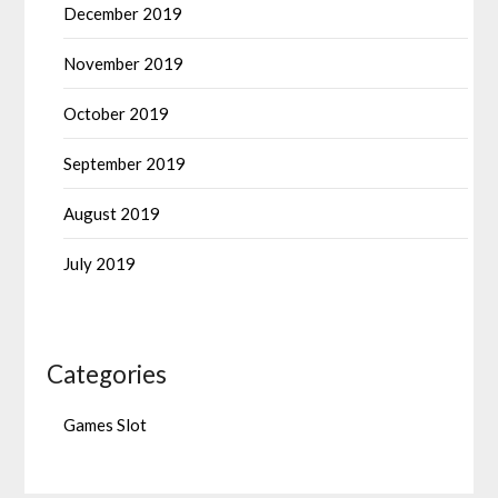
December 2019
November 2019
October 2019
September 2019
August 2019
July 2019
Categories
Games Slot