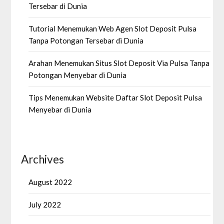
Tersebar di Dunia
Tutorial Menemukan Web Agen Slot Deposit Pulsa
Tanpa Potongan Tersebar di Dunia
Arahan Menemukan Situs Slot Deposit Via Pulsa Tanpa
Potongan Menyebar di Dunia
Tips Menemukan Website Daftar Slot Deposit Pulsa
Menyebar di Dunia
Archives
August 2022
July 2022