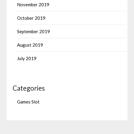
November 2019
October 2019
September 2019
August 2019
July 2019
Categories
Games Slot