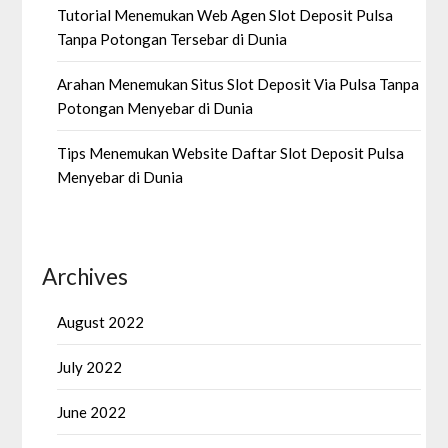
Tutorial Menemukan Web Agen Slot Deposit Pulsa
Tanpa Potongan Tersebar di Dunia
Arahan Menemukan Situs Slot Deposit Via Pulsa Tanpa
Potongan Menyebar di Dunia
Tips Menemukan Website Daftar Slot Deposit Pulsa
Menyebar di Dunia
Archives
August 2022
July 2022
June 2022