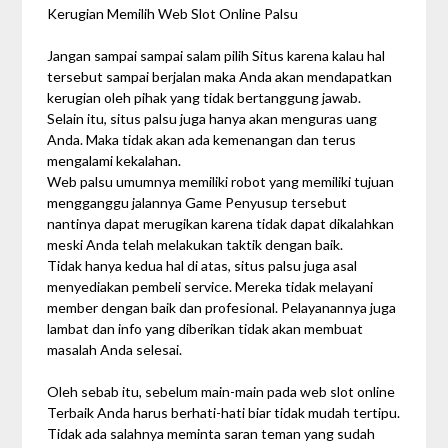
Kerugian Memilih Web Slot Online Palsu
Jangan sampai sampai salam pilih Situs karena kalau hal
tersebut sampai berjalan maka Anda akan mendapatkan
kerugian oleh pihak yang tidak bertanggung jawab.
Selain itu, situs palsu juga hanya akan menguras uang
Anda. Maka tidak akan ada kemenangan dan terus
mengalami kekalahan.
Web palsu umumnya memiliki robot yang memiliki tujuan
mengganggu jalannya Game Penyusup tersebut
nantinya dapat merugikan karena tidak dapat dikalahkan
meski Anda telah melakukan taktik dengan baik.
Tidak hanya kedua hal di atas, situs palsu juga asal
menyediakan pembeli service. Mereka tidak melayani
member dengan baik dan profesional. Pelayanannya juga
lambat dan info yang diberikan tidak akan membuat
masalah Anda selesai.
Oleh sebab itu, sebelum main-main pada web slot online
Terbaik Anda harus berhati-hati biar tidak mudah tertipu.
Tidak ada salahnya meminta saran teman yang sudah