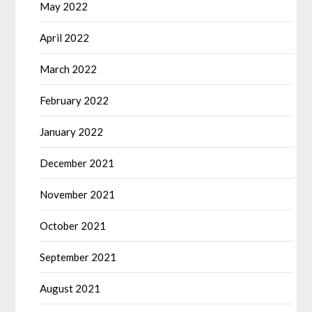
May 2022
April 2022
March 2022
February 2022
January 2022
December 2021
November 2021
October 2021
September 2021
August 2021