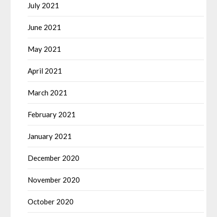
July 2021
June 2021
May 2021
April 2021
March 2021
February 2021
January 2021
December 2020
November 2020
October 2020