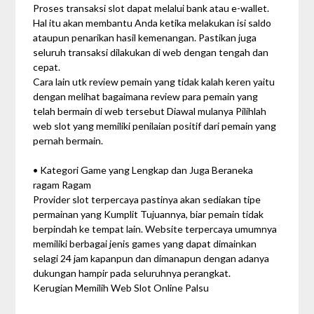
Proses transaksi slot dapat melalui bank atau e-wallet.
Hal itu akan membantu Anda ketika melakukan isi saldo
ataupun penarikan hasil kemenangan. Pastikan juga
seluruh transaksi dilakukan di web dengan tengah dan
cepat.
Cara lain utk review pemain yang tidak kalah keren yaitu
dengan melihat bagaimana review para pemain yang
telah bermain di web tersebut Diawal mulanya Pilihlah
web slot yang memiliki penilaian positif dari pemain yang
pernah bermain.
• Kategori Game yang Lengkap dan Juga Beraneka
ragam Ragam
Provider slot terpercaya pastinya akan sediakan tipe
permainan yang Kumplit Tujuannya, biar pemain tidak
berpindah ke tempat lain. Website terpercaya umumnya
memiliki berbagai jenis games yang dapat dimainkan
selagi 24 jam kapanpun dan dimanapun dengan adanya
dukungan hampir pada seluruhnya perangkat.
Kerugian Memilih Web Slot Online Palsu