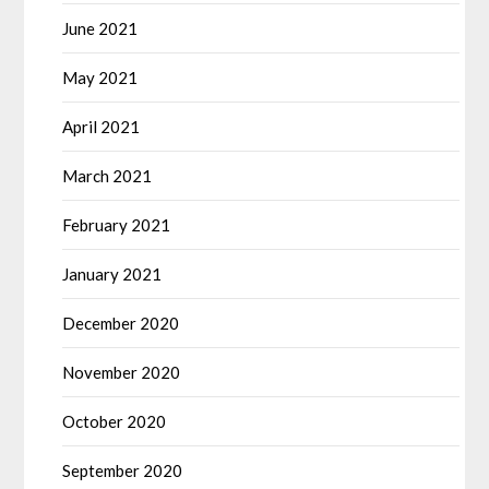
June 2021
May 2021
April 2021
March 2021
February 2021
January 2021
December 2020
November 2020
October 2020
September 2020