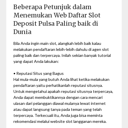
Beberapa Petunjuk dalam
Menemukan Web Daftar Slot
Deposit Pulsa Paling baik di
Dunia
Bila Anda ingin main slot, alangkah lebih baik kalau
melakukan pendaftaran lebih-lebih dahulu di agen slot
paling baik dan terpercaya. Inilah sekian banyak tutorial
yang dapat Anda lakukan:
• Reputasi Situs yang Bagus
Hal mula-mula yang butuh Anda lihat ketika melakukan
pendaftaran yaitu perhatikanlah reputasi situsnya.
Untuk mengetahui apakah reputasi situsnya terpercaya,
Anda dapat membuktikannya dengan cara mencari
ulasan dari pelanggan diawal mulanya lewat internet
atau dapat langsung tanya pada teman yang telah
terpercaya. Terkecuali itu, Anda juga bisa meminta
rekomendasi melalui website slot langganan mereka.