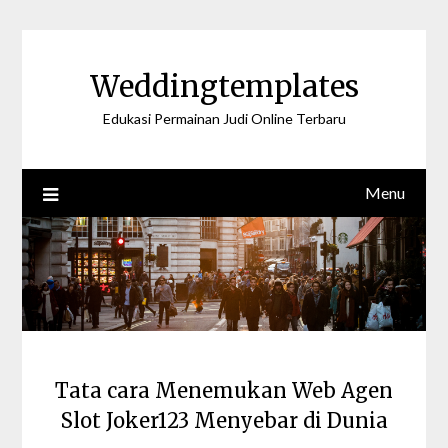
Skip
to
content
Weddingtemplates
Edukasi Permainan Judi Online Terbaru
Menu
Tata cara Menemukan Web Agen
Slot Joker123 Menyebar di Dunia