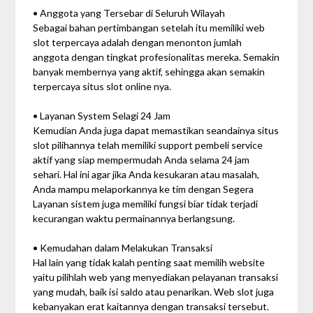
• Anggota yang Tersebar di Seluruh Wilayah
Sebagai bahan pertimbangan setelah itu memiliki web
slot terpercaya adalah dengan menonton jumlah
anggota dengan tingkat profesionalitas mereka. Semakin
banyak membernya yang aktif, sehingga akan semakin
terpercaya situs slot online nya.
• Layanan System Selagi 24 Jam
Kemudian Anda juga dapat memastikan seandainya situs
slot pilihannya telah memiliki support pembeli service
aktif yang siap mempermudah Anda selama 24 jam
sehari. Hal ini agar jika Anda kesukaran atau masalah,
Anda mampu melaporkannya ke tim dengan Segera
Layanan sistem juga memiliki fungsi biar tidak terjadi
kecurangan waktu permainannya berlangsung.
• Kemudahan dalam Melakukan Transaksi
Hal lain yang tidak kalah penting saat memilih website
yaitu pilihlah web yang menyediakan pelayanan transaksi
yang mudah, baik isi saldo atau penarikan. Web slot juga
kebanyakan erat kaitannya dengan transaksi tersebut.