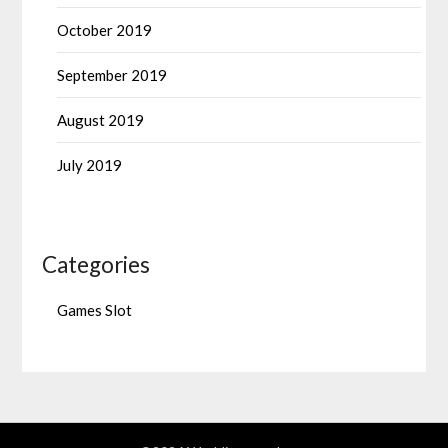
October 2019
September 2019
August 2019
July 2019
Categories
Games Slot