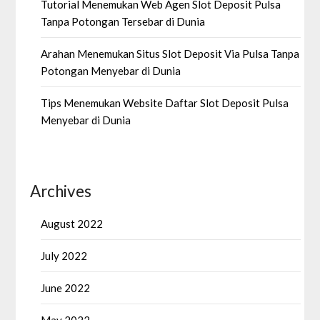
Tutorial Menemukan Web Agen Slot Deposit Pulsa
Tanpa Potongan Tersebar di Dunia
Arahan Menemukan Situs Slot Deposit Via Pulsa Tanpa
Potongan Menyebar di Dunia
Tips Menemukan Website Daftar Slot Deposit Pulsa
Menyebar di Dunia
Archives
August 2022
July 2022
June 2022
May 2022