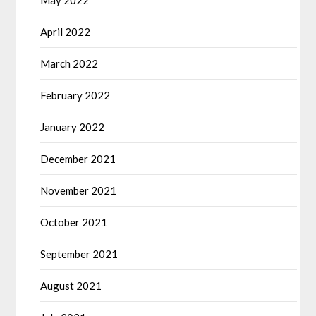
April 2022
March 2022
February 2022
January 2022
December 2021
November 2021
October 2021
September 2021
August 2021