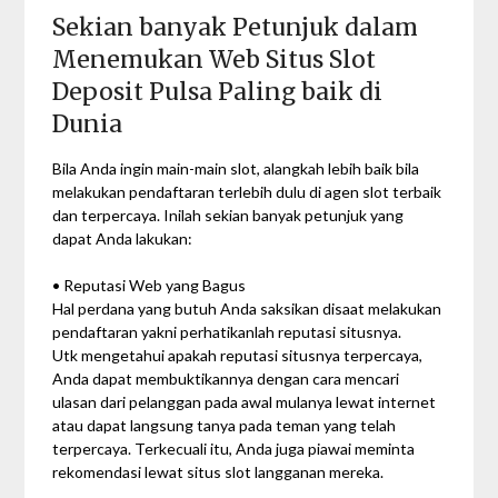
Sekian banyak Petunjuk dalam
Menemukan Web Situs Slot
Deposit Pulsa Paling baik di
Dunia
Bila Anda ingin main-main slot, alangkah lebih baik bila
melakukan pendaftaran terlebih dulu di agen slot terbaik
dan terpercaya. Inilah sekian banyak petunjuk yang
dapat Anda lakukan:
• Reputasi Web yang Bagus
Hal perdana yang butuh Anda saksikan disaat melakukan
pendaftaran yakni perhatikanlah reputasi situsnya.
Utk mengetahui apakah reputasi situsnya terpercaya,
Anda dapat membuktikannya dengan cara mencari
ulasan dari pelanggan pada awal mulanya lewat internet
atau dapat langsung tanya pada teman yang telah
terpercaya. Terkecuali itu, Anda juga piawai meminta
rekomendasi lewat situs slot langganan mereka.