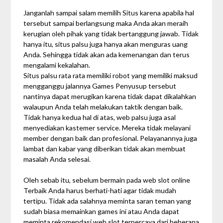
Janganlah sampai salam memilih Situs karena apabila hal
tersebut sampai berlangsung maka Anda akan meraih
kerugian oleh pihak yang tidak bertanggung jawab. Tidak
hanya itu, situs palsu juga hanya akan menguras uang
Anda. Sehingga tidak akan ada kemenangan dan terus
mengalami kekalahan.
Situs palsu rata rata memiliki robot yang memiliki maksud
mengganggu jalannya Games Penyusup tersebut
nantinya dapat merugikan karena tidak dapat dikalahkan
walaupun Anda telah melakukan taktik dengan baik.
Tidak hanya kedua hal di atas, web palsu juga asal
menyediakan kastemer service. Mereka tidak melayani
member dengan baik dan profesional. Pelayanannya juga
lambat dan kabar yang diberikan tidak akan membuat
masalah Anda selesai.
Oleh sebab itu, sebelum bermain pada web slot online
Terbaik Anda harus berhati-hati agar tidak mudah
tertipu. Tidak ada salahnya meminta saran teman yang
sudah biasa memainkan games ini atau Anda dapat
meminta rekomendasi web slot terpercaya dari beberapa