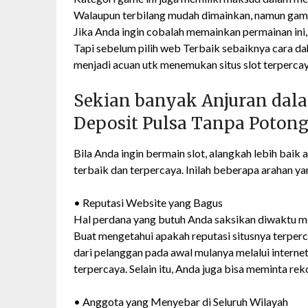
Walaupun terbilang mudah dimainkan, namun game 
Jika Anda ingin cobalah memainkan permainan ini,
Tapi sebelum pilih web Terbaik sebaiknya cara dah
menjadi acuan utk menemukan situs slot terpercay
Sekian banyak Anjuran dal
Deposit Pulsa Tanpa Potong
Bila Anda ingin bermain slot, alangkah lebih baik 
terbaik dan terpercaya. Inilah beberapa arahan y
• Reputasi Website yang Bagus
Hal perdana yang butuh Anda saksikan diwaktu mel
Buat mengetahui apakah reputasi situsnya terpe
dari pelanggan pada awal mulanya melalui interne
terpercaya. Selain itu, Anda juga bisa meminta re
• Anggota yang Menyebar di Seluruh Wilayah