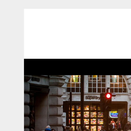
Skip
to
content