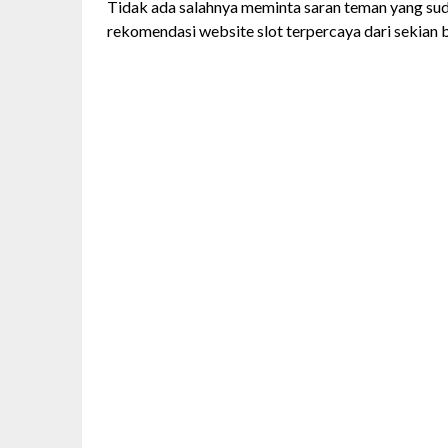
Tidak ada salahnya meminta saran teman yang su
rekomendasi website slot terpercaya dari sekian b