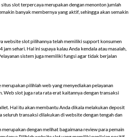
 situs slot terpercaya merupakan dengan menonton jumlah
Semakin banyak membernya yang aktif, sehingga akan semakin
a website slot pilihannya telah memiliki support konsumen
 jam sehari. Hal ini supaya kalau Anda kendala atau masalah,
ayanan sistem juga memiliki fungsi agar tidak berjalan
site merupakan pilihlah web yang menyediakan pelayanan
n. Web slot juga rata rata erat kaitannya dengan transaksi
wallet. Hal itu akan membantu Anda dikala melakukan deposit
a seluruh transaksi dilakukan di website dengan tengah dan
ren merupakan dengan melihat bagaimana review para pemain
ulanya Pilihlah website slot yang memiliki penilaian positif