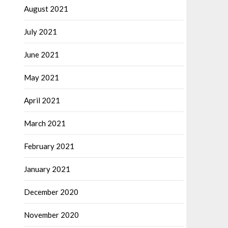
August 2021
July 2021
June 2021
May 2021
April 2021
March 2021
February 2021
January 2021
December 2020
November 2020