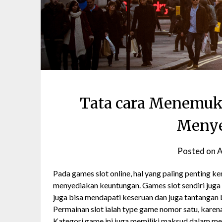
Tata cara Menemuka
Menye
Posted on
A
Pada games slot online, hal yang paling penting 
menyediakan keuntungan. Games slot sendiri jug
juga bisa mendapati keseruan dan juga tantangan 
Permainan slot ialah type game nomor satu, kare
Kategori game ini juga memiliki maksud dalam men