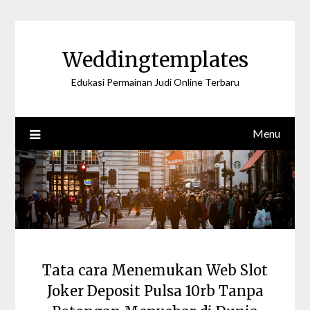
Skip
to
content
Weddingtemplates
Edukasi Permainan Judi Online Terbaru
Menu
Tata cara Menemukan Web Slot
Joker Deposit Pulsa 10rb Tanpa