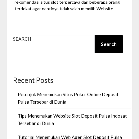
rekomendasi situs slot terpercaya dari beberapa orang
terdekat agar nantinya tidak salah memilih Website
SEARCH
Search
Recent Posts
Petunjuk Menemukan Situs Poker Online Deposit
Pulsa Tersebar di Dunia
Tips Menemukan Website Slot Deposit Pulsa Indosat
Tersebar di Dunia
Tutorial Menemukan Web Agen Slot Deposit Pulsa