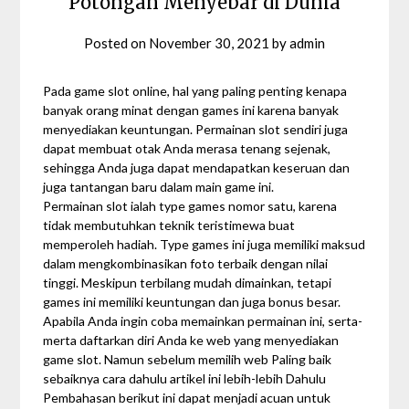
Potongan Menyebar di Dunia
Posted on
November 30, 2021
by
admin
Pada game slot online, hal yang paling penting kenapa
banyak orang minat dengan games ini karena banyak
menyediakan keuntungan. Permainan slot sendiri juga
dapat membuat otak Anda merasa tenang sejenak,
sehingga Anda juga dapat mendapatkan keseruan dan
juga tantangan baru dalam main game ini.
Permainan slot ialah type games nomor satu, karena
tidak membutuhkan teknik teristimewa buat
memperoleh hadiah. Type games ini juga memiliki maksud
dalam mengkombinasikan foto terbaik dengan nilai
tinggi. Meskipun terbilang mudah dimainkan, tetapi
games ini memiliki keuntungan dan juga bonus besar.
Apabila Anda ingin coba memainkan permainan ini, serta-
merta daftarkan diri Anda ke web yang menyediakan
game slot. Namun sebelum memilih web Paling baik
sebaiknya cara dahulu artikel ini lebih-lebih Dahulu
Pembahasan berikut ini dapat menjadi acuan untuk