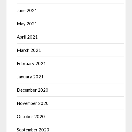
June 2021
May 2021
April 2021
March 2021
February 2021
January 2021
December 2020
November 2020
October 2020
September 2020