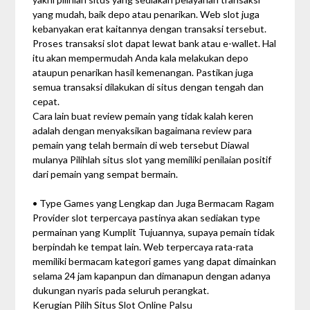
yang mudah, baik depo atau penarikan. Web slot juga
kebanyakan erat kaitannya dengan transaksi tersebut.
Proses transaksi slot dapat lewat bank atau e-wallet. Hal
itu akan mempermudah Anda kala melakukan depo
ataupun penarikan hasil kemenangan. Pastikan juga
semua transaksi dilakukan di situs dengan tengah dan
cepat.
Cara lain buat review pemain yang tidak kalah keren
adalah dengan menyaksikan bagaimana review para
pemain yang telah bermain di web tersebut Diawal
mulanya Pilihlah situs slot yang memiliki penilaian positif
dari pemain yang sempat bermain.
• Type Games yang Lengkap dan Juga Bermacam Ragam
Provider slot terpercaya pastinya akan sediakan type
permainan yang Kumplit Tujuannya, supaya pemain tidak
berpindah ke tempat lain. Web terpercaya rata-rata
memiliki bermacam kategori games yang dapat dimainkan
selama 24 jam kapanpun dan dimanapun dengan adanya
dukungan nyaris pada seluruh perangkat.
Kerugian Pilih Situs Slot Online Palsu