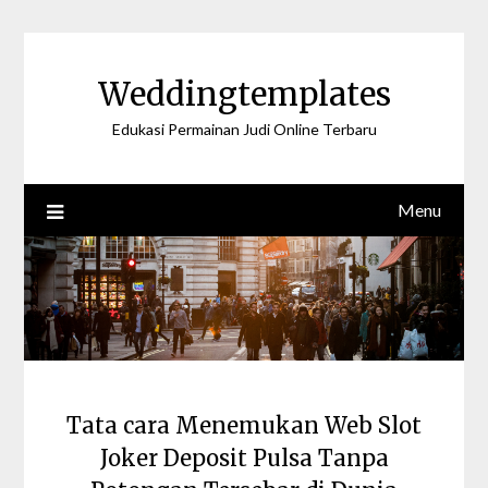
Skip
to
content
Weddingtemplates
Edukasi Permainan Judi Online Terbaru
Menu
Tata cara Menemukan Web Slot
Joker Deposit Pulsa Tanpa