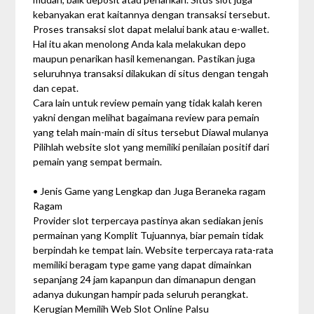
kebanyakan erat kaitannya dengan transaksi tersebut.
Proses transaksi slot dapat melalui bank atau e-wallet.
Hal itu akan menolong Anda kala melakukan depo
maupun penarikan hasil kemenangan. Pastikan juga
seluruhnya transaksi dilakukan di situs dengan tengah
dan cepat.
Cara lain untuk review pemain yang tidak kalah keren
yakni dengan melihat bagaimana review para pemain
yang telah main-main di situs tersebut Diawal mulanya
Pilihlah website slot yang memiliki penilaian positif dari
pemain yang sempat bermain.
• Jenis Game yang Lengkap dan Juga Beraneka ragam
Ragam
Provider slot terpercaya pastinya akan sediakan jenis
permainan yang Komplit Tujuannya, biar pemain tidak
berpindah ke tempat lain. Website terpercaya rata-rata
memiliki beragam type game yang dapat dimainkan
sepanjang 24 jam kapanpun dan dimanapun dengan
adanya dukungan hampir pada seluruh perangkat.
Kerugian Memilih Web Slot Online Palsu