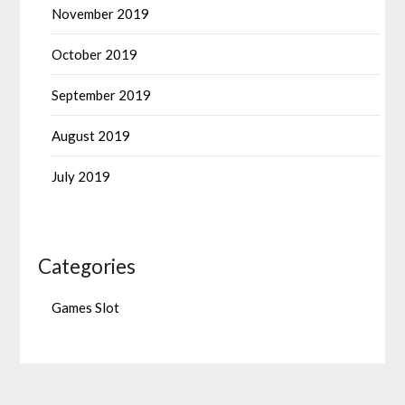
November 2019
October 2019
September 2019
August 2019
July 2019
Categories
Games Slot