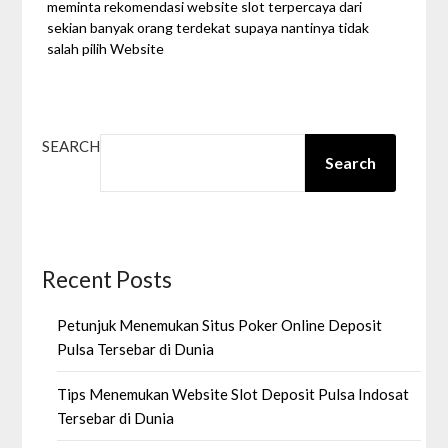
meminta rekomendasi website slot terpercaya dari
sekian banyak orang terdekat supaya nantinya tidak
salah pilih Website
SEARCH
Search
Recent Posts
Petunjuk Menemukan Situs Poker Online Deposit
Pulsa Tersebar di Dunia
Tips Menemukan Website Slot Deposit Pulsa Indosat
Tersebar di Dunia