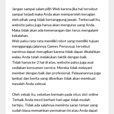
Jangan sampai salam pilih Web karena jika hal tersebut
sampai terjadi maka Anda akan memperoleh kerugian
oleh pihak yang tidak bertanggung jawab. Terkecuali itu,
website palsu juga hanya akan menguras uang Anda.
Maka tidak akan ada kemenangan dan terus mengalami
kekalahan.
Web palsu rata-rata memiliki robot yang memiliki tujuan
mengganggu jalannya Games Penyusup tersebut
nantinya dapat merugikan karena tidak dapat dikalahkan
walau Anda telah melakukan taktik dengan baik.
Tidak hanya ke-2 hal di atas, website palsu juga asal
sediakan konsumen service. Mereka tidak melayani
member dengan baik dan profesional. Pelayanannya juga
lambat dan berita yang diberikan tidak akan membuat
masalah Anda selesai.
Oleh sebab itu, sebelum bermain pada situs slot online
Terbaik Anda mesti berhati-hati agar tidak mudah
tertipu. Tidak ada salahnya meminta saran teman yang
sudah biasa memainkan permainan ini atau Anda dapat