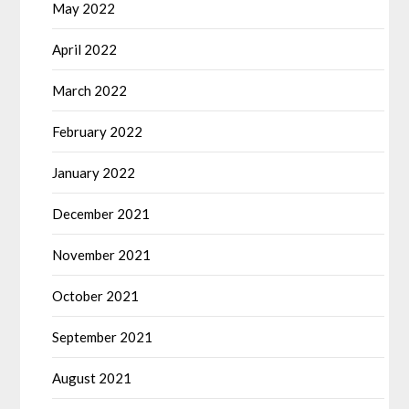
May 2022
April 2022
March 2022
February 2022
January 2022
December 2021
November 2021
October 2021
September 2021
August 2021