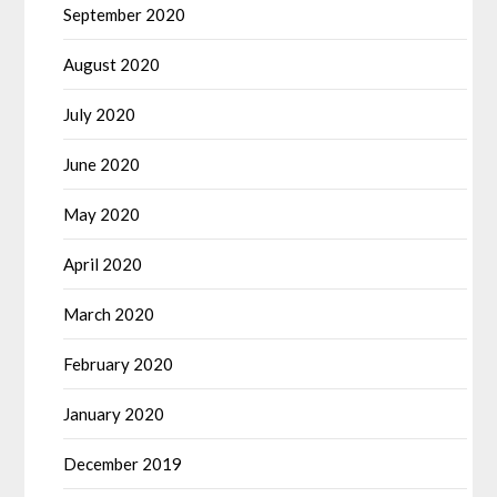
September 2020
August 2020
July 2020
June 2020
May 2020
April 2020
March 2020
February 2020
January 2020
December 2019