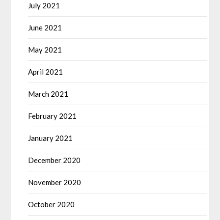
July 2021
June 2021
May 2021
April 2021
March 2021
February 2021
January 2021
December 2020
November 2020
October 2020