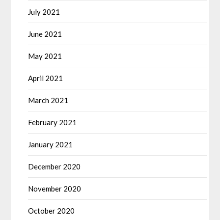
July 2021
June 2021
May 2021
April 2021
March 2021
February 2021
January 2021
December 2020
November 2020
October 2020