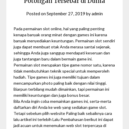
Potongan Tersebar di Dunia
Posted on
September 27, 2019
by
admin
Pada permainan slot online, hal yang paling penting
kenapa banyak orang minat dengan games ini karena
banyak menyediakan keuntungan. Permainan slot sendiri
juga dapat membuat otak Anda merasa santai sejenak,
sehingga Anda juga sanggup mendapati keseruan dan
juga tantangan baru dalam bermain game ini.
Permainan slot merupakan tipe game nomor satu, karena
tidak membutuhkan teknik special untuk memperoleh
hadiah. Tipe games ini juga memiliki tujuan dalam
mencampurkan photo paling baik dengan nilai tinggi.
Biarpun terbilang mudah dimainkan, tapi permainan ini
memiliki keuntungan dan juga bonus besar.
Bila Anda ingin coba memainkan games ini, serta-merta
daftarkan diri Anda ke web yang sediakan game slot.
Tetapi sebelum pilih website Paling baik sebaiknya cara
lalu artikel ini terlebih Lalu Pembahasan berikut ini dapat
jadi acuan untuk menemukan web slot terpercaya di