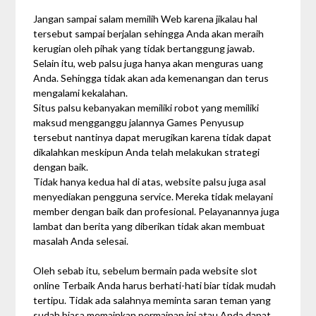
Jangan sampai salam memilih Web karena jikalau hal
tersebut sampai berjalan sehingga Anda akan meraih
kerugian oleh pihak yang tidak bertanggung jawab.
Selain itu, web palsu juga hanya akan menguras uang
Anda. Sehingga tidak akan ada kemenangan dan terus
mengalami kekalahan.
Situs palsu kebanyakan memiliki robot yang memiliki
maksud mengganggu jalannya Games Penyusup
tersebut nantinya dapat merugikan karena tidak dapat
dikalahkan meskipun Anda telah melakukan strategi
dengan baik.
Tidak hanya kedua hal di atas, website palsu juga asal
menyediakan pengguna service. Mereka tidak melayani
member dengan baik dan profesional. Pelayanannya juga
lambat dan berita yang diberikan tidak akan membuat
masalah Anda selesai.
Oleh sebab itu, sebelum bermain pada website slot
online Terbaik Anda harus berhati-hati biar tidak mudah
tertipu. Tidak ada salahnya meminta saran teman yang
sudah biasa memainkan permainan ini atau Anda dapat