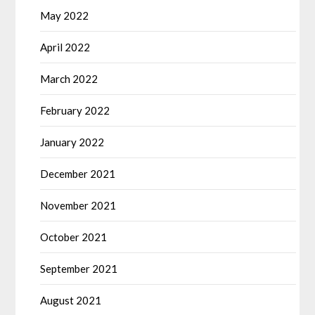
May 2022
April 2022
March 2022
February 2022
January 2022
December 2021
November 2021
October 2021
September 2021
August 2021