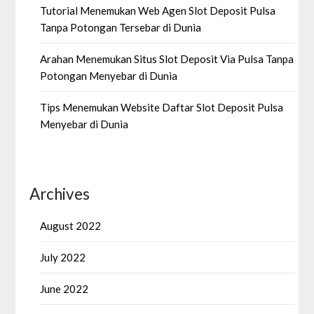
Tutorial Menemukan Web Agen Slot Deposit Pulsa
Tanpa Potongan Tersebar di Dunia
Arahan Menemukan Situs Slot Deposit Via Pulsa Tanpa
Potongan Menyebar di Dunia
Tips Menemukan Website Daftar Slot Deposit Pulsa
Menyebar di Dunia
Archives
August 2022
July 2022
June 2022