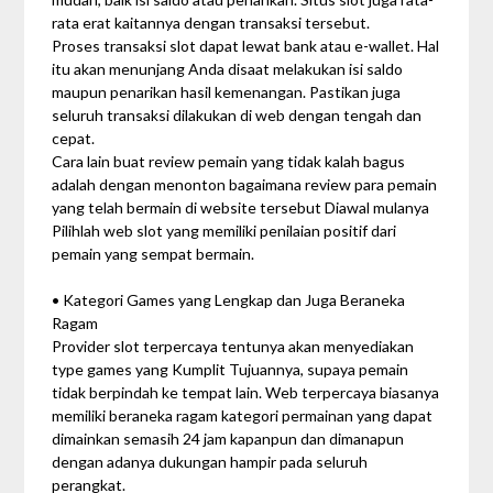
rata erat kaitannya dengan transaksi tersebut.
Proses transaksi slot dapat lewat bank atau e-wallet. Hal
itu akan menunjang Anda disaat melakukan isi saldo
maupun penarikan hasil kemenangan. Pastikan juga
seluruh transaksi dilakukan di web dengan tengah dan
cepat.
Cara lain buat review pemain yang tidak kalah bagus
adalah dengan menonton bagaimana review para pemain
yang telah bermain di website tersebut Diawal mulanya
Pilihlah web slot yang memiliki penilaian positif dari
pemain yang sempat bermain.
• Kategori Games yang Lengkap dan Juga Beraneka
Ragam
Provider slot terpercaya tentunya akan menyediakan
type games yang Kumplit Tujuannya, supaya pemain
tidak berpindah ke tempat lain. Web terpercaya biasanya
memiliki beraneka ragam kategori permainan yang dapat
dimainkan semasih 24 jam kapanpun dan dimanapun
dengan adanya dukungan hampir pada seluruh
perangkat.