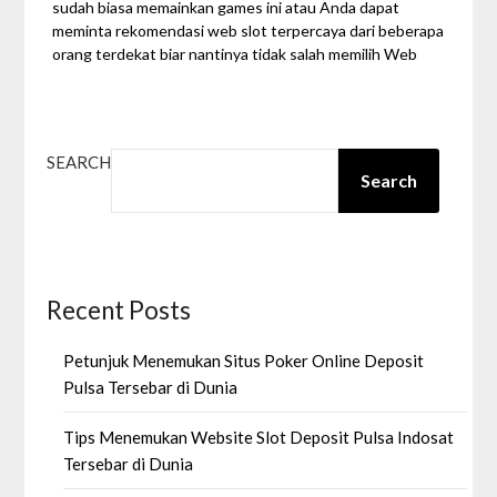
sudah biasa memainkan games ini atau Anda dapat
meminta rekomendasi web slot terpercaya dari beberapa
orang terdekat biar nantinya tidak salah memilih Web
SEARCH
Search
Recent Posts
Petunjuk Menemukan Situs Poker Online Deposit
Pulsa Tersebar di Dunia
Tips Menemukan Website Slot Deposit Pulsa Indosat
Tersebar di Dunia