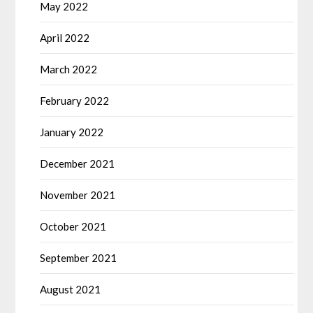
May 2022
April 2022
March 2022
February 2022
January 2022
December 2021
November 2021
October 2021
September 2021
August 2021