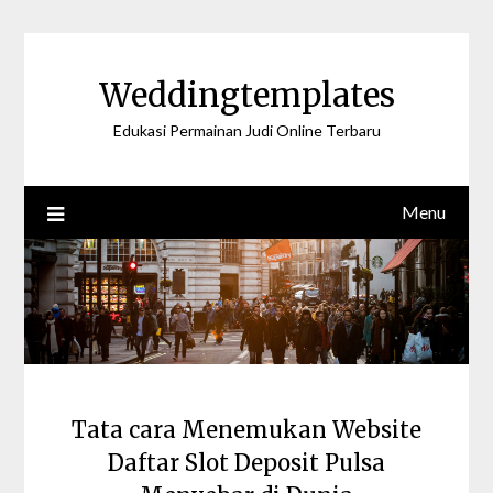
Skip
to
content
Weddingtemplates
Edukasi Permainan Judi Online Terbaru
Menu
Tata cara Menemukan Website
Daftar Slot Deposit Pulsa