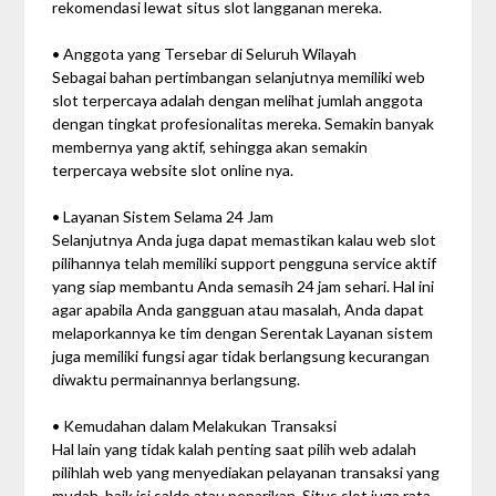
rekomendasi lewat situs slot langganan mereka.
• Anggota yang Tersebar di Seluruh Wilayah
Sebagai bahan pertimbangan selanjutnya memiliki web
slot terpercaya adalah dengan melihat jumlah anggota
dengan tingkat profesionalitas mereka. Semakin banyak
membernya yang aktif, sehingga akan semakin
terpercaya website slot online nya.
• Layanan Sistem Selama 24 Jam
Selanjutnya Anda juga dapat memastikan kalau web slot
pilihannya telah memiliki support pengguna service aktif
yang siap membantu Anda semasih 24 jam sehari. Hal ini
agar apabila Anda gangguan atau masalah, Anda dapat
melaporkannya ke tim dengan Serentak Layanan sistem
juga memiliki fungsi agar tidak berlangsung kecurangan
diwaktu permainannya berlangsung.
• Kemudahan dalam Melakukan Transaksi
Hal lain yang tidak kalah penting saat pilih web adalah
pilihlah web yang menyediakan pelayanan transaksi yang
mudah, baik isi saldo atau penarikan. Situs slot juga rata-