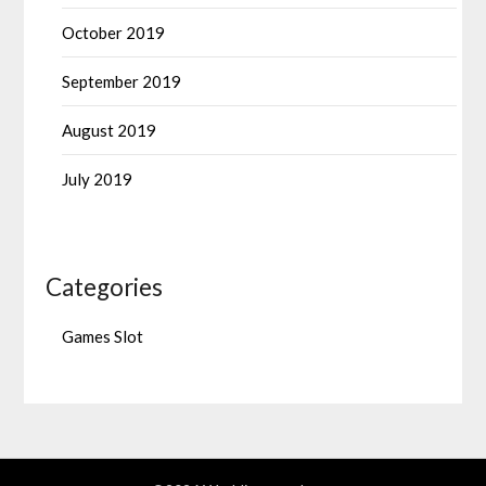
October 2019
September 2019
August 2019
July 2019
Categories
Games Slot