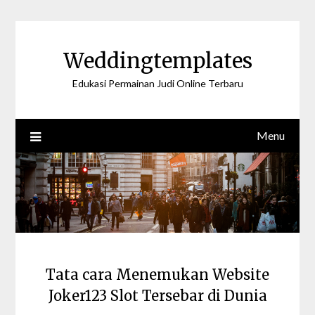
Skip
to
content
Weddingtemplates
Edukasi Permainan Judi Online Terbaru
Menu
Tata cara Menemukan Website
Joker123 Slot Tersebar di Dunia