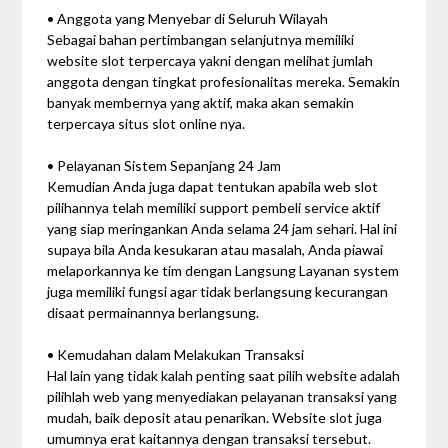
• Anggota yang Menyebar di Seluruh Wilayah
Sebagai bahan pertimbangan selanjutnya memiliki
website slot terpercaya yakni dengan melihat jumlah
anggota dengan tingkat profesionalitas mereka. Semakin
banyak membernya yang aktif, maka akan semakin
terpercaya situs slot online nya.
• Pelayanan Sistem Sepanjang 24 Jam
Kemudian Anda juga dapat tentukan apabila web slot
pilihannya telah memiliki support pembeli service aktif
yang siap meringankan Anda selama 24 jam sehari. Hal ini
supaya bila Anda kesukaran atau masalah, Anda piawai
melaporkannya ke tim dengan Langsung Layanan system
juga memiliki fungsi agar tidak berlangsung kecurangan
disaat permainannya berlangsung.
• Kemudahan dalam Melakukan Transaksi
Hal lain yang tidak kalah penting saat pilih website adalah
pilihlah web yang menyediakan pelayanan transaksi yang
mudah, baik deposit atau penarikan. Website slot juga
umumnya erat kaitannya dengan transaksi tersebut.