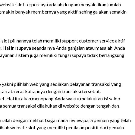
 website slot terpercaya adalah dengan menyaksikan jumlah
Semakin banyak membernya yang aktif, sehingga akan semakin
ot pilihannya telah memiliki support customer service aktif
 Hal ini supaya seandainya Anda ganjalan atau masalah, Anda
yanan sistem juga memiliki fungsi supaya tidak berlangsung
b yakni pilihlah web yang sediakan pelayanan transaksi yang
ata-rata erat kaitannya dengan transaksi tersebut.
llet. Hal itu akan menopang Anda waktu melakukan isi saldo
a semua transaksi dilakukan di website dengan tengah dan
en ialah dengan melihat bagaimana review para pemain yang telah
hlah website slot yang memiliki penilaian positif dari pemain