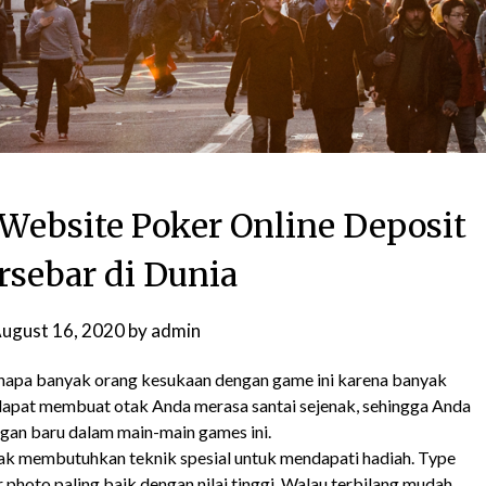
ebsite Poker Online Deposit
rsebar di Dunia
ugust 16, 2020
by
admin
kenapa banyak orang kesukaan dengan game ini karena banyak
dapat membuat otak Anda merasa santai sejenak, sehingga Anda
gan baru dalam main-main games ini.
idak membutuhkan teknik spesial untuk mendapati hadiah. Type
hoto paling baik dengan nilai tinggi. Walau terbilang mudah