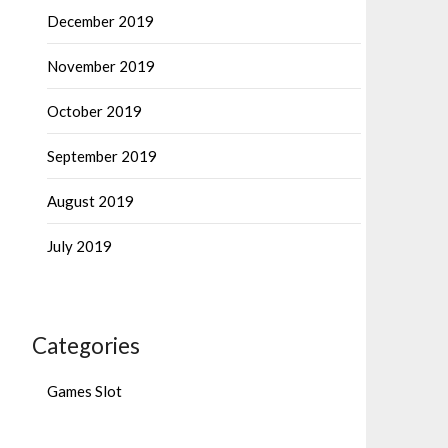
December 2019
November 2019
October 2019
September 2019
August 2019
July 2019
Categories
Games Slot