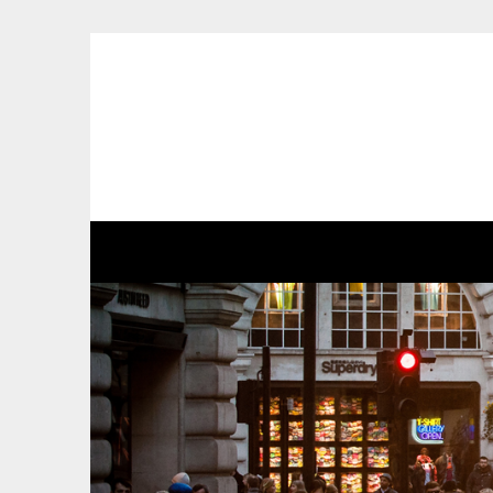
Skip
to
content