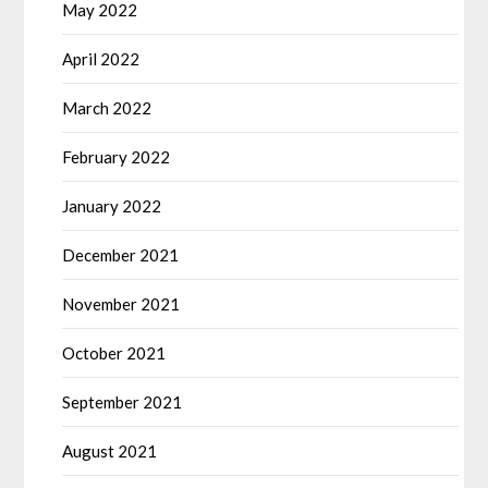
May 2022
April 2022
March 2022
February 2022
January 2022
December 2021
November 2021
October 2021
September 2021
August 2021