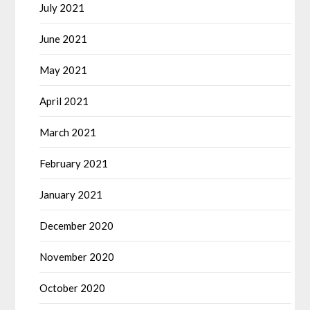
July 2021
June 2021
May 2021
April 2021
March 2021
February 2021
January 2021
December 2020
November 2020
October 2020