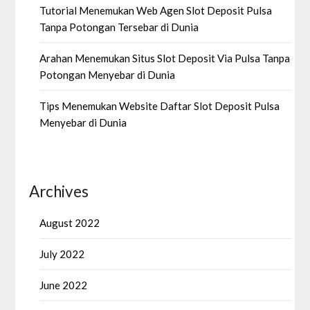
Tutorial Menemukan Web Agen Slot Deposit Pulsa
Tanpa Potongan Tersebar di Dunia
Arahan Menemukan Situs Slot Deposit Via Pulsa Tanpa
Potongan Menyebar di Dunia
Tips Menemukan Website Daftar Slot Deposit Pulsa
Menyebar di Dunia
Archives
August 2022
July 2022
June 2022