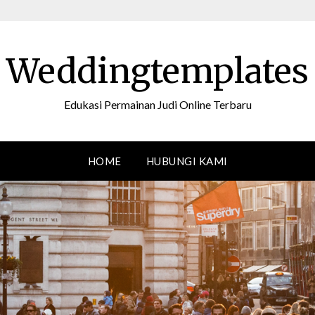
Weddingtemplates
Edukasi Permainan Judi Online Terbaru
HOME
HUBUNGI KAMI