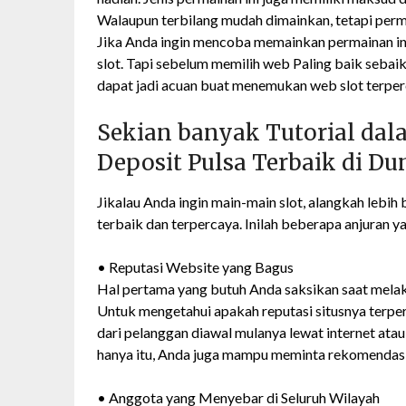
Walaupun terbilang mudah dimainkan, tetapi perma
Jika Anda ingin mencoba memainkan permainan ini,
slot. Tapi sebelum memilih web Paling baik sebaik
dapat jadi acuan buat menemukan web slot terperc
Sekian banyak Tutorial dal
Deposit Pulsa Terbaik di Du
Jikalau Anda ingin main-main slot, alangkah lebih 
terbaik dan terpercaya. Inilah beberapa anjuran 
• Reputasi Website yang Bagus
Hal pertama yang butuh Anda saksikan saat melaku
Untuk mengetahui apakah reputasi situsnya terp
dari pelanggan diawal mulanya lewat internet ata
hanya itu, Anda juga mampu meminta rekomendasi
• Anggota yang Menyebar di Seluruh Wilayah