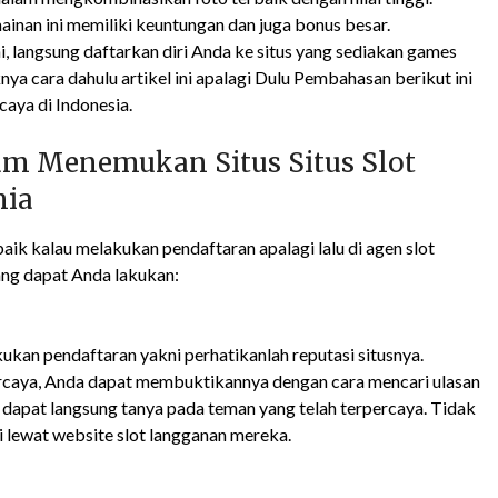
inan ini memiliki keuntungan dan juga bonus besar.
 langsung daftarkan diri Anda ke situs yang sediakan games
nya cara dahulu artikel ini apalagi Dulu Pembahasan berikut ini
aya di Indonesia.
am Menemukan Situs Situs Slot
nia
baik kalau melakukan pendaftaran apalagi lalu di agen slot
yang dapat Anda lakukan:
kan pendaftaran yakni perhatikanlah reputasi situsnya.
ercaya, Anda dapat membuktikannya dengan cara mencari ulasan
u dapat langsung tanya pada teman yang telah terpercaya. Tidak
 lewat website slot langganan mereka.