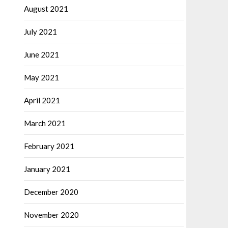
August 2021
July 2021
June 2021
May 2021
April 2021
March 2021
February 2021
January 2021
December 2020
November 2020