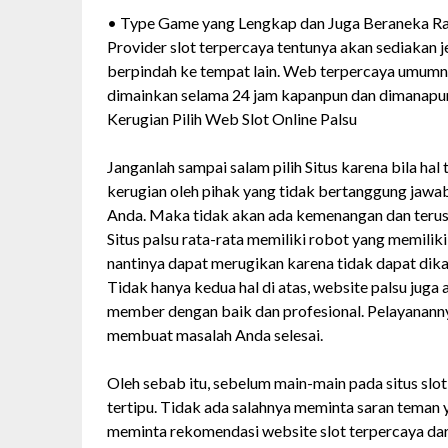
• Type Game yang Lengkap dan Juga Beraneka 
Provider slot terpercaya tentunya akan sediakan 
berpindah ke tempat lain. Web terpercaya umum
dimainkan selama 24 jam kapanpun dan dimanapu
Kerugian Pilih Web Slot Online Palsu
Janganlah sampai salam pilih Situs karena bila h
kerugian oleh pihak yang tidak bertanggung jawab
Anda. Maka tidak akan ada kemenangan dan terus
Situs palsu rata-rata memiliki robot yang memili
nantinya dapat merugikan karena tidak dapat dik
Tidak hanya kedua hal di atas, website palsu jug
member dengan baik dan profesional. Pelayananny
membuat masalah Anda selesai.
Oleh sebab itu, sebelum main-main pada situs slot
tertipu. Tidak ada salahnya meminta saran teman
meminta rekomendasi website slot terpercaya dari