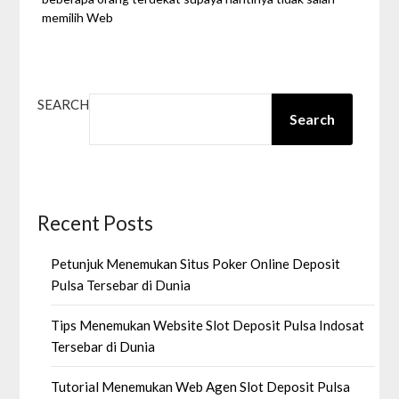
memilih Web
SEARCH
Search
Recent Posts
Petunjuk Menemukan Situs Poker Online Deposit
Pulsa Tersebar di Dunia
Tips Menemukan Website Slot Deposit Pulsa Indosat
Tersebar di Dunia
Tutorial Menemukan Web Agen Slot Deposit Pulsa