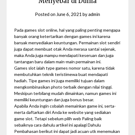
Menyebar di Dunia
Posted on
June 6, 2021
by
admin
Pada games slot online, hal yang paling penting mengapa
banyak orang ketertarikan dengan games ini karena
banyak menyediakan keuntungan. Permainan slot sendiri
juga dapat membuat otak Anda merasa santai sejenak,
maka Anda juga mampu mendapati keseruan dan juga
tantangan baru dalam main-main permainan ini.
Games slot ialah type games nomor satu, karena tidak
membutuhkan teknik teristimewa buat mendapati
hadiah. Tipe games ini juga memiliki tujuan dalam
mengkombinasikan photo terbaik dengan nilai tinggi.
Meskipun terbilang mudah dimainkan, namun games ini
memiliki keuntungan dan juga bonus besar.
Apabila Anda ingin cobalah memainkan game ini, serta-
merta daftarkan diri Anda ke website yang sediakan
game slot. Tetapi sebelum pilih web Paling baik
sebaiknya cara dahulu artikel ini apalagi Dahulu
Pembahasan berikut ini dapat jadi acuan utk menemukan