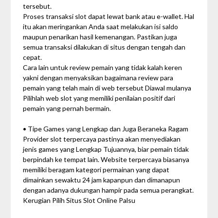
tersebut.
Proses transaksi slot dapat lewat bank atau e-wallet. Hal
itu akan meringankan Anda saat melakukan isi saldo
maupun penarikan hasil kemenangan. Pastikan juga
semua transaksi dilakukan di situs dengan tengah dan
cepat.
Cara lain untuk review pemain yang tidak kalah keren
yakni dengan menyaksikan bagaimana review para
pemain yang telah main di web tersebut Diawal mulanya
Pilihlah web slot yang memiliki penilaian positif dari
pemain yang pernah bermain.
• Tipe Games yang Lengkap dan Juga Beraneka Ragam
Provider slot terpercaya pastinya akan menyediakan
jenis games yang Lengkap Tujuannya, biar pemain tidak
berpindah ke tempat lain. Website terpercaya biasanya
memiliki beragam kategori permainan yang dapat
dimainkan sewaktu 24 jam kapanpun dan dimanapun
dengan adanya dukungan hampir pada semua perangkat.
Kerugian Pilih Situs Slot Online Palsu