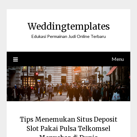
Skip
to
content
Weddingtemplates
Edukasi Permainan Judi Online Terbaru
Menu
Tips Menemukan Situs Deposit
Slot Pakai Pulsa Telkomsel