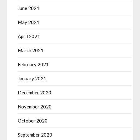
June 2021
May 2021
April 2021
March 2021
February 2021
January 2021
December 2020
November 2020
October 2020
September 2020