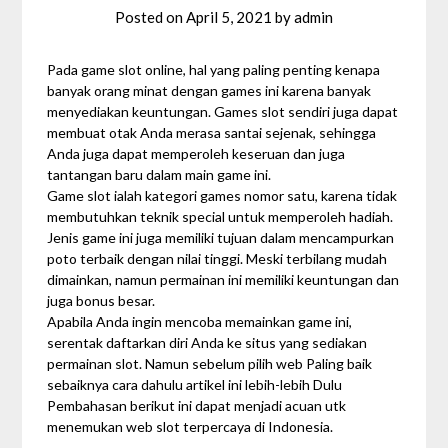
Posted on
April 5, 2021
by
admin
Pada game slot online, hal yang paling penting kenapa
banyak orang minat dengan games ini karena banyak
menyediakan keuntungan. Games slot sendiri juga dapat
membuat otak Anda merasa santai sejenak, sehingga
Anda juga dapat memperoleh keseruan dan juga
tantangan baru dalam main game ini.
Game slot ialah kategori games nomor satu, karena tidak
membutuhkan teknik special untuk memperoleh hadiah.
Jenis game ini juga memiliki tujuan dalam mencampurkan
poto terbaik dengan nilai tinggi. Meski terbilang mudah
dimainkan, namun permainan ini memiliki keuntungan dan
juga bonus besar.
Apabila Anda ingin mencoba memainkan game ini,
serentak daftarkan diri Anda ke situs yang sediakan
permainan slot. Namun sebelum pilih web Paling baik
sebaiknya cara dahulu artikel ini lebih-lebih Dulu
Pembahasan berikut ini dapat menjadi acuan utk
menemukan web slot terpercaya di Indonesia.