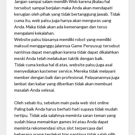
Jangan sampai salam memilih Web karena jikalau hal
tersebut sampai berjalan maka Anda akan mendapati
kerugian oleh pihak yang tidak bertanggung jawab. Tidak
cuma itu, web palsu juga hanya akan menguras uang
Anda. Maka tidak akan ada kemenangan dan terus
mengalami kekalahan.
Website palsu biasanya memiliki robot yang memiliki
maksud mengganggu jalannya Game Penyusup tersebut
nantinya dapat merugikan karena tidak dapat dikalahkan
meski Anda telah melakukan taktik dengan baik.
Tidak cuma kedua hal di atas, website palsu juga asal
menyediakan kastemer service. Mereka tidak melayani
member dengan baik dan profesional. Pelayanannya juga
lambat dan kabar yang diberikan tidak akan membuat
masalah Anda selesai.
Oleh sebab itu, sebelum main pada web slot online
Paling baik Anda harus berhati-hati supaya tidak mudah
tertipu. Tidak ada salahnya meminta saran teman yang
sudah biasa memainkan games ini atau Anda dapat
meminta rekomendasi situs slot terpercaya dari
beberapa orang terdekat biar nantinya tidak salah pilih