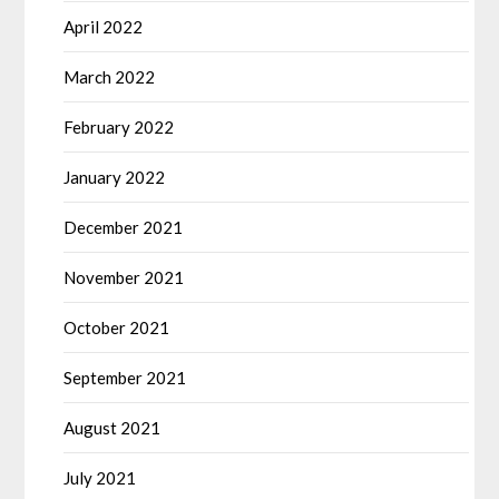
April 2022
March 2022
February 2022
January 2022
December 2021
November 2021
October 2021
September 2021
August 2021
July 2021