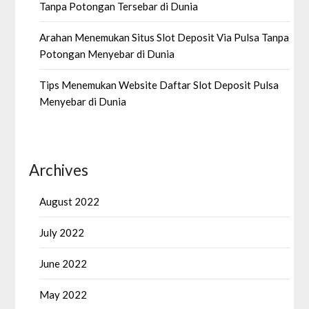
Tanpa Potongan Tersebar di Dunia
Arahan Menemukan Situs Slot Deposit Via Pulsa Tanpa
Potongan Menyebar di Dunia
Tips Menemukan Website Daftar Slot Deposit Pulsa
Menyebar di Dunia
Archives
August 2022
July 2022
June 2022
May 2022