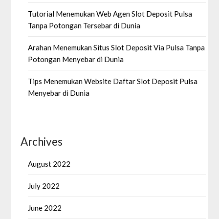
Tutorial Menemukan Web Agen Slot Deposit Pulsa
Tanpa Potongan Tersebar di Dunia
Arahan Menemukan Situs Slot Deposit Via Pulsa Tanpa
Potongan Menyebar di Dunia
Tips Menemukan Website Daftar Slot Deposit Pulsa
Menyebar di Dunia
Archives
August 2022
July 2022
June 2022