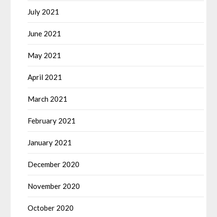
July 2021
June 2021
May 2021
April 2021
March 2021
February 2021
January 2021
December 2020
November 2020
October 2020