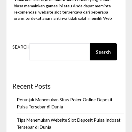
biasa memainkan games ini atau Anda dapat meminta
rekomendasi website slot terpercaya dari beberapa
orang terdekat agar nantinya tidak salah memilih Web
SEARCH
Search
Recent Posts
Petunjuk Menemukan Situs Poker Online Deposit
Pulsa Tersebar di Dunia
Tips Menemukan Website Slot Deposit Pulsa Indosat
Tersebar di Dunia