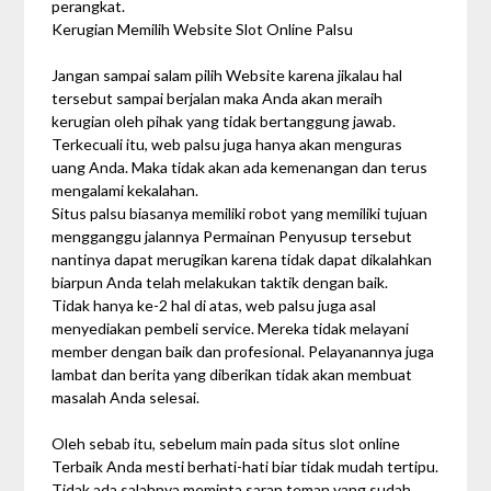
perangkat.
Kerugian Memilih Website Slot Online Palsu
Jangan sampai salam pilih Website karena jikalau hal
tersebut sampai berjalan maka Anda akan meraih
kerugian oleh pihak yang tidak bertanggung jawab.
Terkecuali itu, web palsu juga hanya akan menguras
uang Anda. Maka tidak akan ada kemenangan dan terus
mengalami kekalahan.
Situs palsu biasanya memiliki robot yang memiliki tujuan
mengganggu jalannya Permainan Penyusup tersebut
nantinya dapat merugikan karena tidak dapat dikalahkan
biarpun Anda telah melakukan taktik dengan baik.
Tidak hanya ke-2 hal di atas, web palsu juga asal
menyediakan pembeli service. Mereka tidak melayani
member dengan baik dan profesional. Pelayanannya juga
lambat dan berita yang diberikan tidak akan membuat
masalah Anda selesai.
Oleh sebab itu, sebelum main pada situs slot online
Terbaik Anda mesti berhati-hati biar tidak mudah tertipu.
Tidak ada salahnya meminta saran teman yang sudah