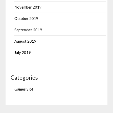
November 2019
October 2019
September 2019
August 2019
July 2019
Categories
Games Slot