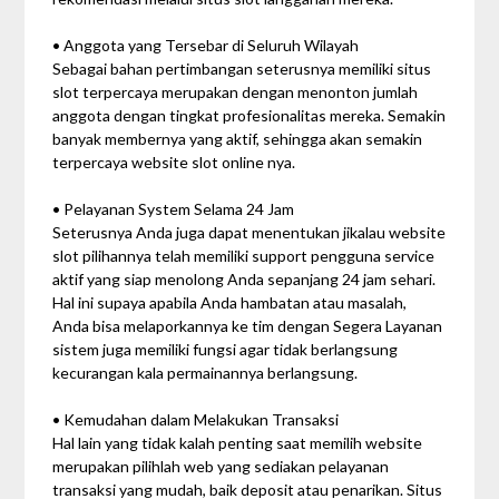
• Anggota yang Tersebar di Seluruh Wilayah
Sebagai bahan pertimbangan seterusnya memiliki situs
slot terpercaya merupakan dengan menonton jumlah
anggota dengan tingkat profesionalitas mereka. Semakin
banyak membernya yang aktif, sehingga akan semakin
terpercaya website slot online nya.
• Pelayanan System Selama 24 Jam
Seterusnya Anda juga dapat menentukan jikalau website
slot pilihannya telah memiliki support pengguna service
aktif yang siap menolong Anda sepanjang 24 jam sehari.
Hal ini supaya apabila Anda hambatan atau masalah,
Anda bisa melaporkannya ke tim dengan Segera Layanan
sistem juga memiliki fungsi agar tidak berlangsung
kecurangan kala permainannya berlangsung.
• Kemudahan dalam Melakukan Transaksi
Hal lain yang tidak kalah penting saat memilih website
merupakan pilihlah web yang sediakan pelayanan
transaksi yang mudah, baik deposit atau penarikan. Situs