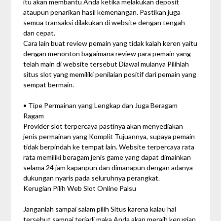
itu akan membantu Anda ketika melakukan deposit
ataupun penarikan hasil kemenangan. Pastikan juga
semua transaksi dilakukan di website dengan tengah
dan cepat.
Cara lain buat review pemain yang tidak kalah keren yaitu
dengan menonton bagaimana review para pemain yang
telah main di website tersebut Diawal mulanya Pilihlah
situs slot yang memiliki penilaian positif dari pemain yang
sempat bermain.
• Tipe Permainan yang Lengkap dan Juga Beragam
Ragam
Provider slot terpercaya pastinya akan menyediakan
jenis permainan yang Komplit Tujuannya, supaya pemain
tidak berpindah ke tempat lain. Website terpercaya rata
rata memiliki beragam jenis game yang dapat dimainkan
selama 24 jam kapanpun dan dimanapun dengan adanya
dukungan nyaris pada seluruhnya perangkat.
Kerugian Pilih Web Slot Online Palsu
Janganlah sampai salam pilih Situs karena kalau hal
tersebut sampai terjadi maka Anda akan meraih kerugian