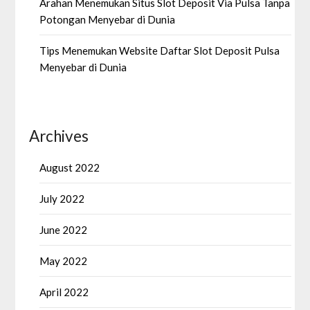
Arahan Menemukan Situs Slot Deposit Via Pulsa Tanpa
Potongan Menyebar di Dunia
Tips Menemukan Website Daftar Slot Deposit Pulsa
Menyebar di Dunia
Archives
August 2022
July 2022
June 2022
May 2022
April 2022