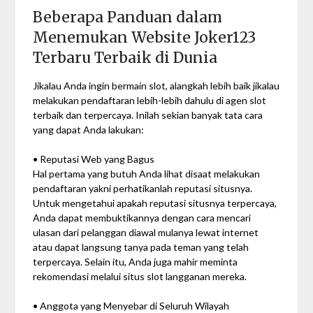
Beberapa Panduan dalam
Menemukan Website Joker123
Terbaru Terbaik di Dunia
Jikalau Anda ingin bermain slot, alangkah lebih baik jikalau
melakukan pendaftaran lebih-lebih dahulu di agen slot
terbaik dan terpercaya. Inilah sekian banyak tata cara
yang dapat Anda lakukan:
• Reputasi Web yang Bagus
Hal pertama yang butuh Anda lihat disaat melakukan
pendaftaran yakni perhatikanlah reputasi situsnya.
Untuk mengetahui apakah reputasi situsnya terpercaya,
Anda dapat membuktikannya dengan cara mencari
ulasan dari pelanggan diawal mulanya lewat internet
atau dapat langsung tanya pada teman yang telah
terpercaya. Selain itu, Anda juga mahir meminta
rekomendasi melalui situs slot langganan mereka.
• Anggota yang Menyebar di Seluruh Wilayah