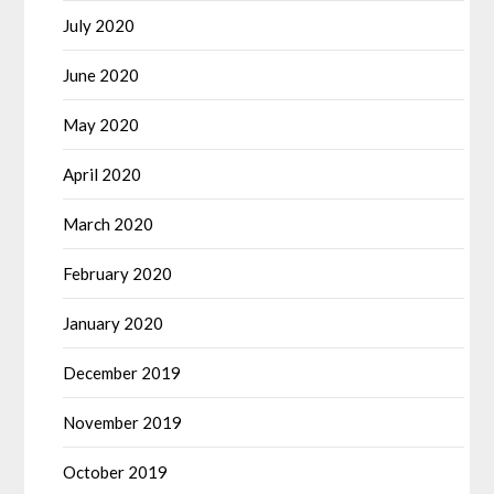
July 2020
June 2020
May 2020
April 2020
March 2020
February 2020
January 2020
December 2019
November 2019
October 2019