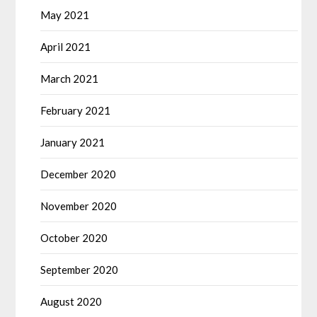
May 2021
April 2021
March 2021
February 2021
January 2021
December 2020
November 2020
October 2020
September 2020
August 2020