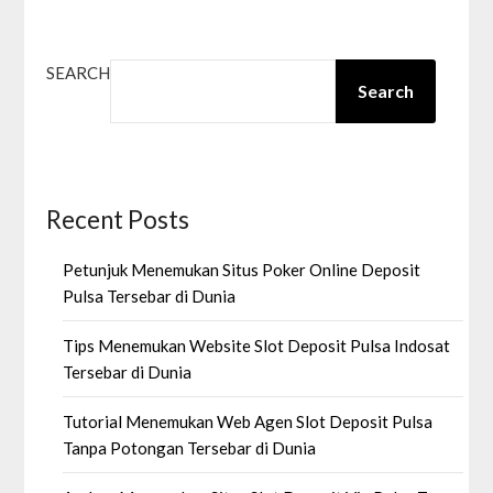
SEARCH
Search
Recent Posts
Petunjuk Menemukan Situs Poker Online Deposit
Pulsa Tersebar di Dunia
Tips Menemukan Website Slot Deposit Pulsa Indosat
Tersebar di Dunia
Tutorial Menemukan Web Agen Slot Deposit Pulsa
Tanpa Potongan Tersebar di Dunia