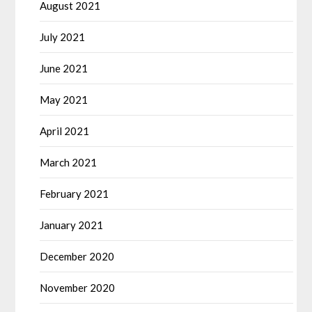
August 2021
July 2021
June 2021
May 2021
April 2021
March 2021
February 2021
January 2021
December 2020
November 2020