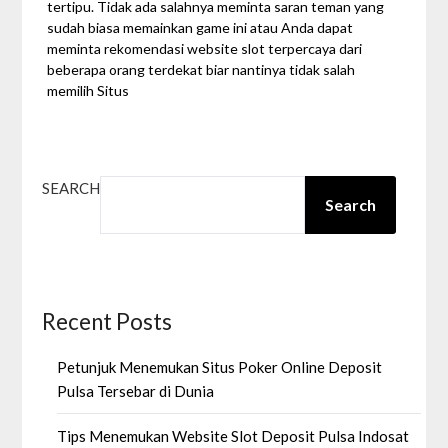
tertipu. Tidak ada salahnya meminta saran teman yang
sudah biasa memainkan game ini atau Anda dapat
meminta rekomendasi website slot terpercaya dari
beberapa orang terdekat biar nantinya tidak salah
memilih Situs
SEARCH
Search
Recent Posts
Petunjuk Menemukan Situs Poker Online Deposit
Pulsa Tersebar di Dunia
Tips Menemukan Website Slot Deposit Pulsa Indosat