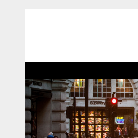
Skip
to
content