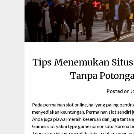
Tips Menemukan Situs 
Tanpa Potonga
Posted on
J
Pada permainan slot online, hal yang paling pent
menyediakan keuntungan. Permainan slot sendiri 
Anda juga piawai meraih keseruan dan juga tantan
Games slot yakni type game nomor satu, karena t
Type game ini juga memiliki tujuan dalam mencamp