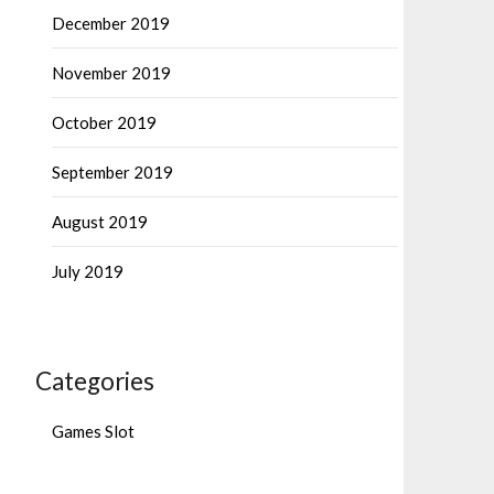
December 2019
November 2019
October 2019
September 2019
August 2019
July 2019
Categories
Games Slot