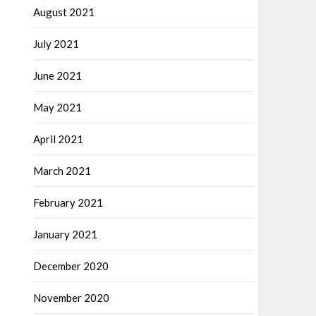
August 2021
July 2021
June 2021
May 2021
April 2021
March 2021
February 2021
January 2021
December 2020
November 2020