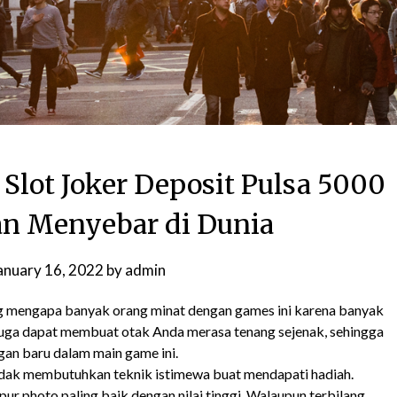
Slot Joker Deposit Pulsa 5000
n Menyebar di Dunia
anuary 16, 2022
by
admin
ing mengapa banyak orang minat dengan games ini karena banyak
juga dapat membuat otak Anda merasa tenang sejenak, sehingga
gan baru dalam main game ini.
idak membutuhkan teknik istimewa buat mendapati hadiah.
ur photo paling baik dengan nilai tinggi. Walaupun terbilang