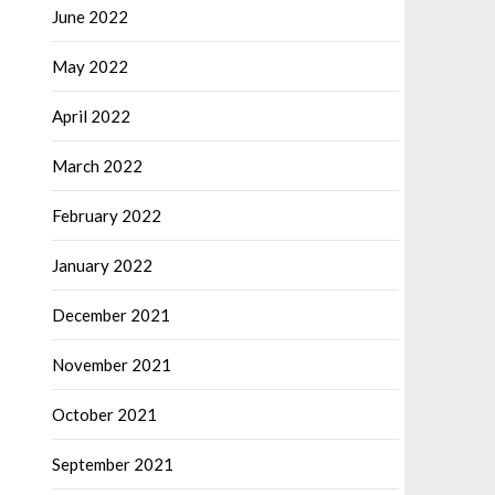
June 2022
May 2022
April 2022
March 2022
February 2022
January 2022
December 2021
November 2021
October 2021
September 2021