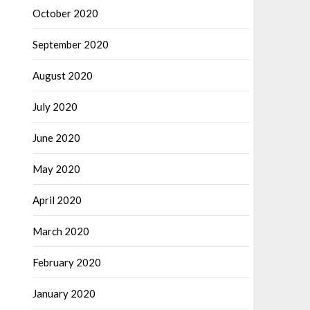
October 2020
September 2020
August 2020
July 2020
June 2020
May 2020
April 2020
March 2020
February 2020
January 2020