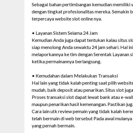
Sebagai bahan pertimbangan kemudian memiliki w
dengan tingkat profesionalitas mereka. Semakin 
terpercaya website slot online nya.
• Layanan Sistem Selama 24 Jam
Kemudian Anda juga dapat tentukan kalau situs slo
siap menolong Anda sewaktu 24 jam sehari. Hal in
melaporkannya ke tim dengan Serentak Layanan sis
ketika permainannya berlangsung.
• Kemudahan dalam Melakukan Transaksi
Hal lain yang tidak kalah penting saat pilih websi
mudah, baik deposit atau penarikan. Situs slot ju
Proses transaksi slot dapat lewat bank atau e-wa
maupun penarikan hasil kemenangan. Pastikan juga 
Cara lain utk review pemain yang tidak kalah ker
telah bermain di web tersebut Pada awal mulanya P
yang pernah bermain.