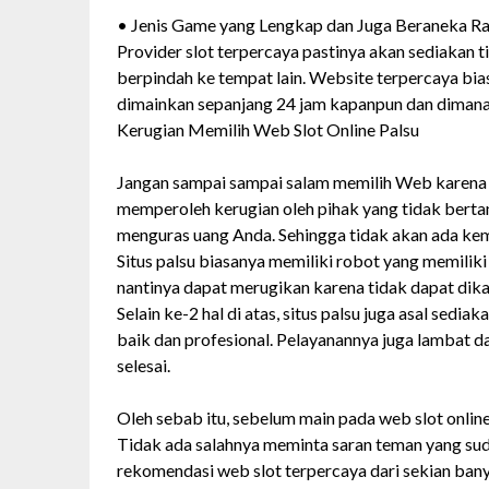
• Jenis Game yang Lengkap dan Juga Beraneka 
Provider slot terpercaya pastinya akan sediakan 
berpindah ke tempat lain. Website terpercaya bi
dimainkan sepanjang 24 jam kapanpun dan dimana
Kerugian Memilih Web Slot Online Palsu
Jangan sampai sampai salam memilih Web karena b
memperoleh kerugian oleh pihak yang tidak berta
menguras uang Anda. Sehingga tidak akan ada ke
Situs palsu biasanya memiliki robot yang memil
nantinya dapat merugikan karena tidak dapat dik
Selain ke-2 hal di atas, situs palsu juga asal se
baik dan profesional. Pelayanannya juga lambat 
selesai.
Oleh sebab itu, sebelum main pada web slot online
Tidak ada salahnya meminta saran teman yang su
rekomendasi web slot terpercaya dari sekian bany