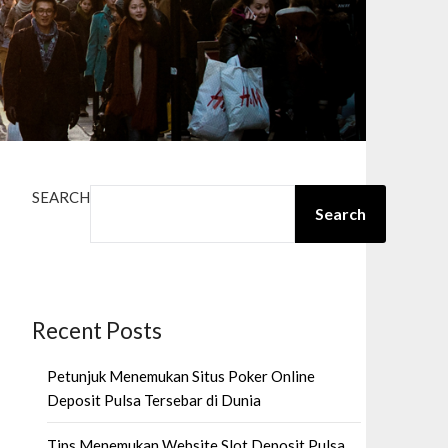
SEARCH
Search
Recent Posts
Petunjuk Menemukan Situs Poker Online
Deposit Pulsa Tersebar di Dunia
Tips Menemukan Website Slot Deposit Pulsa