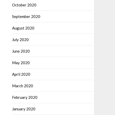
October 2020
September 2020
August 2020
July 2020
June 2020
May 2020
April 2020
March 2020
February 2020
January 2020