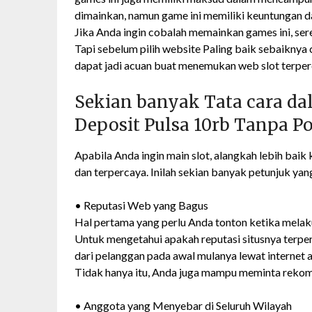
dimainkan, namun game ini memiliki keuntungan d
Jika Anda ingin cobalah memainkan games ini, sere
Tapi sebelum pilih website Paling baik sebaiknya c
dapat jadi acuan buat menemukan web slot terperc
Sekian banyak Tata cara d
Deposit Pulsa 10rb Tanpa Po
Apabila Anda ingin main slot, alangkah lebih baik 
dan terpercaya. Inilah sekian banyak petunjuk ya
• Reputasi Web yang Bagus
Hal pertama yang perlu Anda tonton ketika melaku
Untuk mengetahui apakah reputasi situsnya terp
dari pelanggan pada awal mulanya lewat internet 
Tidak hanya itu, Anda juga mampu meminta rekome
• Anggota yang Menyebar di Seluruh Wilayah