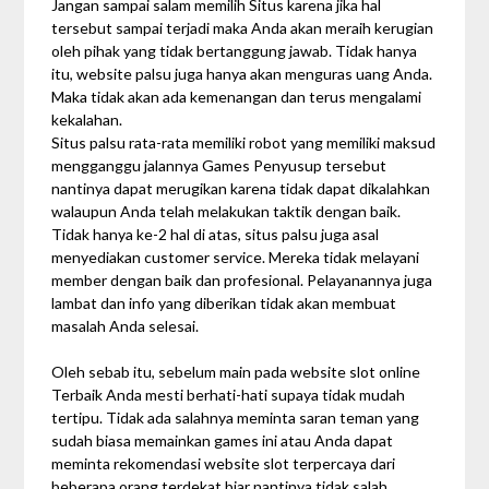
Jangan sampai salam memilih Situs karena jika hal
tersebut sampai terjadi maka Anda akan meraih kerugian
oleh pihak yang tidak bertanggung jawab. Tidak hanya
itu, website palsu juga hanya akan menguras uang Anda.
Maka tidak akan ada kemenangan dan terus mengalami
kekalahan.
Situs palsu rata-rata memiliki robot yang memiliki maksud
mengganggu jalannya Games Penyusup tersebut
nantinya dapat merugikan karena tidak dapat dikalahkan
walaupun Anda telah melakukan taktik dengan baik.
Tidak hanya ke-2 hal di atas, situs palsu juga asal
menyediakan customer service. Mereka tidak melayani
member dengan baik dan profesional. Pelayanannya juga
lambat dan info yang diberikan tidak akan membuat
masalah Anda selesai.
Oleh sebab itu, sebelum main pada website slot online
Terbaik Anda mesti berhati-hati supaya tidak mudah
tertipu. Tidak ada salahnya meminta saran teman yang
sudah biasa memainkan games ini atau Anda dapat
meminta rekomendasi website slot terpercaya dari
beberapa orang terdekat biar nantinya tidak salah