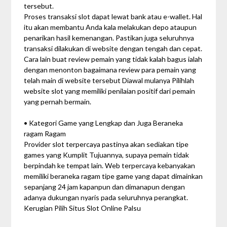
tersebut.
Proses transaksi slot dapat lewat bank atau e-wallet. Hal
itu akan membantu Anda kala melakukan depo ataupun
penarikan hasil kemenangan. Pastikan juga seluruhnya
transaksi dilakukan di website dengan tengah dan cepat.
Cara lain buat review pemain yang tidak kalah bagus ialah
dengan menonton bagaimana review para pemain yang
telah main di website tersebut Diawal mulanya Pilihlah
website slot yang memiliki penilaian positif dari pemain
yang pernah bermain.
• Kategori Game yang Lengkap dan Juga Beraneka
ragam Ragam
Provider slot terpercaya pastinya akan sediakan tipe
games yang Kumplit Tujuannya, supaya pemain tidak
berpindah ke tempat lain. Web terpercaya kebanyakan
memiliki beraneka ragam tipe game yang dapat dimainkan
sepanjang 24 jam kapanpun dan dimanapun dengan
adanya dukungan nyaris pada seluruhnya perangkat.
Kerugian Pilih Situs Slot Online Palsu