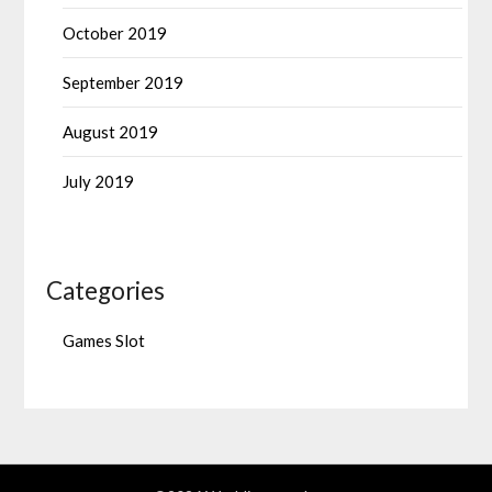
October 2019
September 2019
August 2019
July 2019
Categories
Games Slot