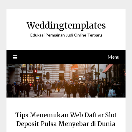
Skip
to
content
Weddingtemplates
Edukasi Permainan Judi Online Terbaru
Menu
Tips Menemukan Web Daftar Slot
Deposit Pulsa Menyebar di Dunia