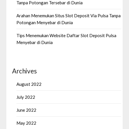
Tanpa Potongan Tersebar di Dunia
Arahan Menemukan Situs Slot Deposit Via Pulsa Tanpa
Potongan Menyebar di Dunia
Tips Menemukan Website Daftar Slot Deposit Pulsa
Menyebar di Dunia
Archives
August 2022
July 2022
June 2022
May 2022