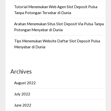
Tutorial Menemukan Web Agen Slot Deposit Pulsa
Tanpa Potongan Tersebar di Dunia
Arahan Menemukan Situs Slot Deposit Via Pulsa Tanpa
Potongan Menyebar di Dunia
Tips Menemukan Website Daftar Slot Deposit Pulsa
Menyebar di Dunia
Archives
August 2022
July 2022
June 2022