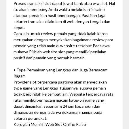
Proses transaksi slot dapat lewat bank atau e-wallet. Hal
itu akan menopang Anda waktu melakukan isi saldo
ataupun penarikan hasil kemenangan. Pastikan juga
seluruh transaksi dilakukan di web dengan tengah dan
cepat.
Cara lain untuk review pemain yang tidak kalah keren
merupakan dengan menyaksikan bagaimana review para
pemain yang telah main di website tersebut Pada awal
mulanya Pilihlah website slot yang memiliki penilaian
positif dari pemain yang pernah bermain.
• Type Permainan yang Lengkap dan Juga Bermacam
Ragam
Provider slot terpercaya pastinya akan menyediakan
type game yang Lengkap Tujuannya, supaya pemain
tidak berpindah ke tempat lain. Website terpercaya rata
rata memiliki bermacam macam kategori game yang
dapat dimainkan sepanjang 24 jam kapanpun dan
dimanapun dengan adanya dukungan hampir pada
seluruh perangkat.
Kerugian Memilih Web Slot Online Palsu