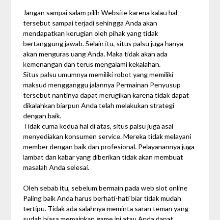
Jangan sampai salam pilih Website karena kalau hal
tersebut sampai terjadi sehingga Anda akan
mendapatkan kerugian oleh pihak yang tidak
bertanggung jawab. Selain itu, situs palsu juga hanya
akan menguras uang Anda. Maka tidak akan ada
kemenangan dan terus mengalami kekalahan.
Situs palsu umumnya memiliki robot yang memiliki
maksud mengganggu jalannya Permainan Penyusup
tersebut nantinya dapat merugikan karena tidak dapat
dikalahkan biarpun Anda telah melakukan strategi
dengan baik.
Tidak cuma kedua hal di atas, situs palsu juga asal
menyediakan konsumen service. Mereka tidak melayani
member dengan baik dan profesional. Pelayanannya juga
lambat dan kabar yang diberikan tidak akan membuat
masalah Anda selesai.
Oleh sebab itu, sebelum bermain pada web slot online
Paling baik Anda harus berhati-hati biar tidak mudah
tertipu. Tidak ada salahnya meminta saran teman yang
sudah biasa memainkan game ini atau Anda dapat