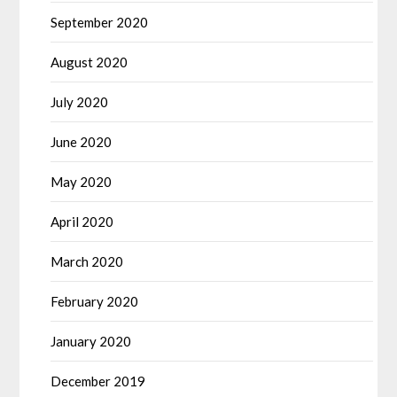
September 2020
August 2020
July 2020
June 2020
May 2020
April 2020
March 2020
February 2020
January 2020
December 2019