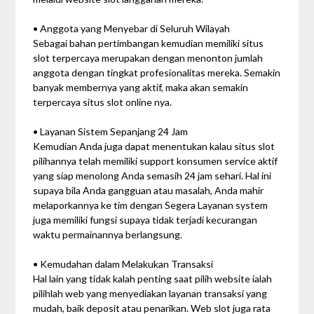
• Anggota yang Menyebar di Seluruh Wilayah
Sebagai bahan pertimbangan kemudian memiliki situs
slot terpercaya merupakan dengan menonton jumlah
anggota dengan tingkat profesionalitas mereka. Semakin
banyak membernya yang aktif, maka akan semakin
terpercaya situs slot online nya.
• Layanan Sistem Sepanjang 24 Jam
Kemudian Anda juga dapat menentukan kalau situs slot
pilihannya telah memiliki support konsumen service aktif
yang siap menolong Anda semasih 24 jam sehari. Hal ini
supaya bila Anda gangguan atau masalah, Anda mahir
melaporkannya ke tim dengan Segera Layanan system
juga memiliki fungsi supaya tidak terjadi kecurangan
waktu permainannya berlangsung.
• Kemudahan dalam Melakukan Transaksi
Hal lain yang tidak kalah penting saat pilih website ialah
pilihlah web yang menyediakan layanan transaksi yang
mudah, baik deposit atau penarikan. Web slot juga rata