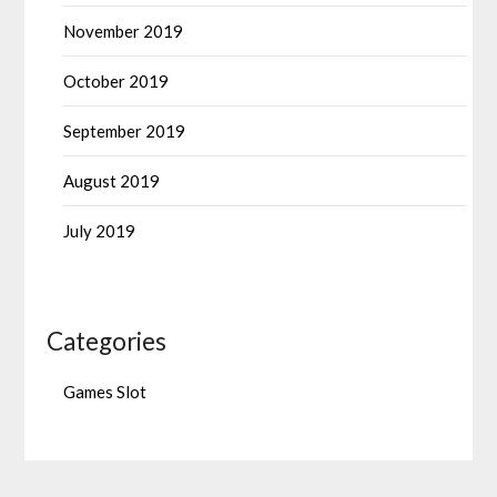
November 2019
October 2019
September 2019
August 2019
July 2019
Categories
Games Slot