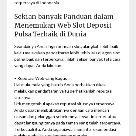
terpercaya di Indonesia.
Sekian banyak Panduan dalam
Menemukan Web Slot Deposit
Pulsa Terbaik di Dunia
Seandainya Anda ingin bermain slot, alangkah lebih baik
kalau melakukan pendaftaran lebih-lebih lalu di agen slot
paling baik dan terpercaya. Inilah sekian banyak tata cara
yang dapat Anda lakukan:
• Reputasi Web yang Bagus
Hal mula-mula yang butuh Anda perhatikan dikala
melakukan pendaftaran yaitu perhatikanlah reputasi
situsnya.
Utk mengetahui apakah reputasi situsnya terpercaya,
Anda dapat membuktikannya dengan cara mencari
ulasan dari pelanggan sebelumnya lewat internet atau
dapat langsung tanya pada teman yang telah terpercaya.
Terkecuali itu, Anda juga piawai meminta rekomendasi
melalui website slot langganan mereka.