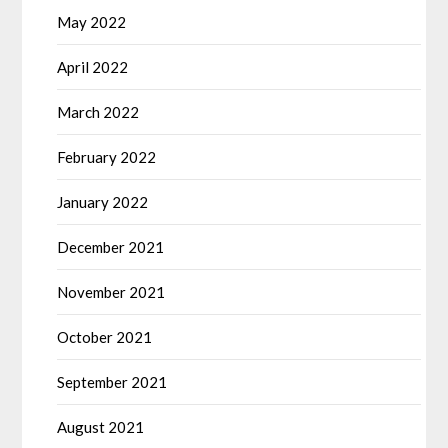
May 2022
April 2022
March 2022
February 2022
January 2022
December 2021
November 2021
October 2021
September 2021
August 2021