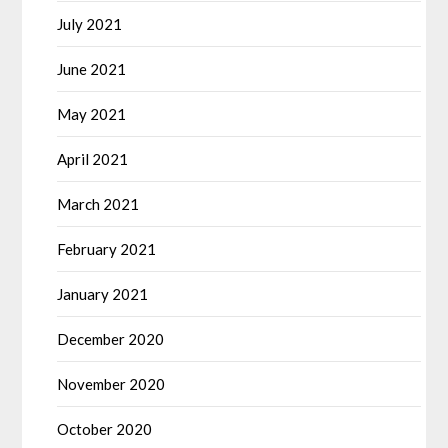
July 2021
June 2021
May 2021
April 2021
March 2021
February 2021
January 2021
December 2020
November 2020
October 2020