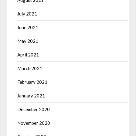
July 2021
June 2021
May 2021
April 2021
March 2021
February 2021
January 2021
December 2020
November 2020