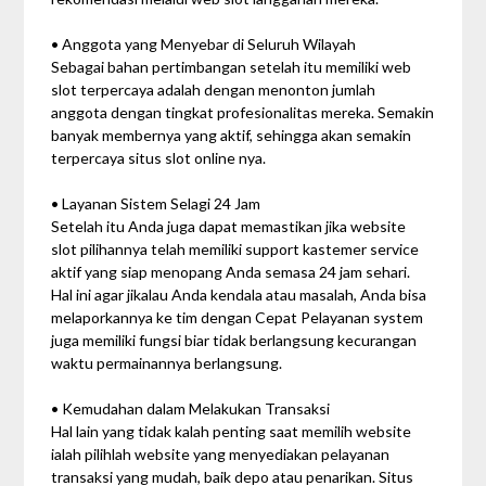
• Anggota yang Menyebar di Seluruh Wilayah
Sebagai bahan pertimbangan setelah itu memiliki web
slot terpercaya adalah dengan menonton jumlah
anggota dengan tingkat profesionalitas mereka. Semakin
banyak membernya yang aktif, sehingga akan semakin
terpercaya situs slot online nya.
• Layanan Sistem Selagi 24 Jam
Setelah itu Anda juga dapat memastikan jika website
slot pilihannya telah memiliki support kastemer service
aktif yang siap menopang Anda semasa 24 jam sehari.
Hal ini agar jikalau Anda kendala atau masalah, Anda bisa
melaporkannya ke tim dengan Cepat Pelayanan system
juga memiliki fungsi biar tidak berlangsung kecurangan
waktu permainannya berlangsung.
• Kemudahan dalam Melakukan Transaksi
Hal lain yang tidak kalah penting saat memilih website
ialah pilihlah website yang menyediakan pelayanan
transaksi yang mudah, baik depo atau penarikan. Situs