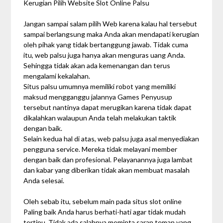
Kerugian Pilih Website Slot Online Palsu
Jangan sampai salam pilih Web karena kalau hal tersebut
sampai berlangsung maka Anda akan mendapati kerugian
oleh pihak yang tidak bertanggung jawab. Tidak cuma
itu, web palsu juga hanya akan menguras uang Anda.
Sehingga tidak akan ada kemenangan dan terus
mengalami kekalahan.
Situs palsu umumnya memiliki robot yang memiliki
maksud mengganggu jalannya Games Penyusup
tersebut nantinya dapat merugikan karena tidak dapat
dikalahkan walaupun Anda telah melakukan taktik
dengan baik.
Selain kedua hal di atas, web palsu juga asal menyediakan
pengguna service. Mereka tidak melayani member
dengan baik dan profesional. Pelayanannya juga lambat
dan kabar yang diberikan tidak akan membuat masalah
Anda selesai.
Oleh sebab itu, sebelum main pada situs slot online
Paling baik Anda harus berhati-hati agar tidak mudah
tertipu. Tidak ada salahnya meminta saran teman yang