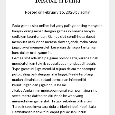
Tersebar di Dunia
Posted on
February 15, 2020
by
admin
Pada games slot online, hal yang paling penting mengapa
banyak orang minat dengan games ini karena banyak
sediakan keuntungan. Games slot sendiri juga dapat
membuat otak Anda merasa slow sejenak, maka Anda
juga piawai memperoleh keseruan dan juga tantangan
baru dalam main game ini.
Games slot adalah tipe game nomor satu, karena tidak
membutuhkan teknik special buat mendapati hadiah.
Type game ini juga memiliki tujuan dalam mencampur
poto paling baik dengan nilai tinggi. Meski terbilang
mudah dimainkan, tetapi permainan ini memiliki
keuntungan dan juga bonus besar.
Jikalau Anda ingin mencoba memainkan permainan ini,
serta-merta daftarkan diri Anda ke web yang
menyediakan game slot. Tetapi sebelum pilih situs
Terbaik sebaiknya cara dulu artikel ini lebih-lebih Lalu
Pembahasan berikut ini dapat jadi acuan untuk