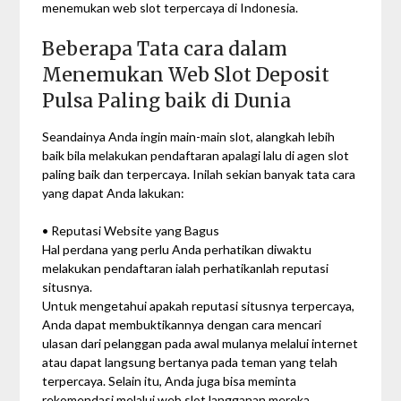
menemukan web slot terpercaya di Indonesia.
Beberapa Tata cara dalam
Menemukan Web Slot Deposit
Pulsa Paling baik di Dunia
Seandainya Anda ingin main-main slot, alangkah lebih
baik bila melakukan pendaftaran apalagi lalu di agen slot
paling baik dan terpercaya. Inilah sekian banyak tata cara
yang dapat Anda lakukan:
• Reputasi Website yang Bagus
Hal perdana yang perlu Anda perhatikan diwaktu
melakukan pendaftaran ialah perhatikanlah reputasi
situsnya.
Untuk mengetahui apakah reputasi situsnya terpercaya,
Anda dapat membuktikannya dengan cara mencari
ulasan dari pelanggan pada awal mulanya melalui internet
atau dapat langsung bertanya pada teman yang telah
terpercaya. Selain itu, Anda juga bisa meminta
rekomendasi melalui web slot langganan mereka.