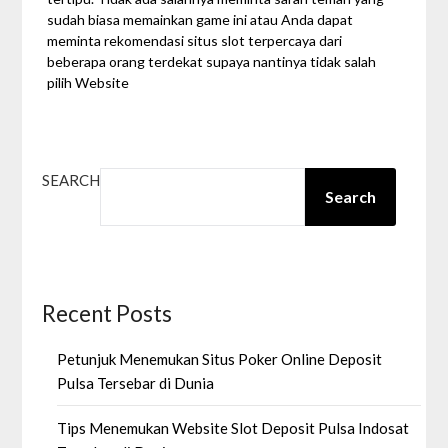
sudah biasa memainkan game ini atau Anda dapat
meminta rekomendasi situs slot terpercaya dari
beberapa orang terdekat supaya nantinya tidak salah
pilih Website
SEARCH
Search
Recent Posts
Petunjuk Menemukan Situs Poker Online Deposit
Pulsa Tersebar di Dunia
Tips Menemukan Website Slot Deposit Pulsa Indosat