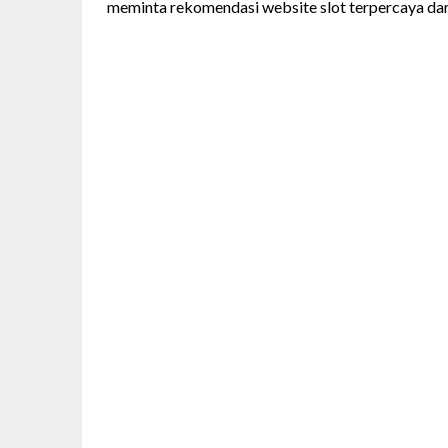
meminta rekomendasi website slot terpercaya dari 