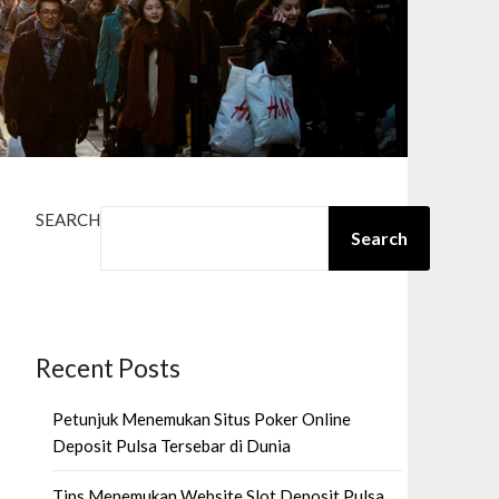
SEARCH
Search
Recent Posts
Petunjuk Menemukan Situs Poker Online
Deposit Pulsa Tersebar di Dunia
Tips Menemukan Website Slot Deposit Pulsa