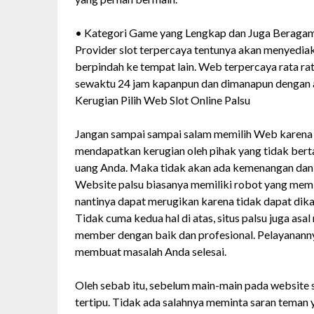
• Kategori Game yang Lengkap dan Juga Berag
Provider slot terpercaya tentunya akan menyediak
berpindah ke tempat lain. Web terpercaya rata r
sewaktu 24 jam kapanpun dan dimanapun dengan a
Kerugian Pilih Web Slot Online Palsu
Jangan sampai sampai salam memilih Web karena 
mendapatkan kerugian oleh pihak yang tidak berta
uang Anda. Maka tidak akan ada kemenangan dan 
Website palsu biasanya memiliki robot yang mem
nantinya dapat merugikan karena tidak dapat dik
Tidak cuma kedua hal di atas, situs palsu juga a
member dengan baik dan profesional. Pelayananny
membuat masalah Anda selesai.
Oleh sebab itu, sebelum main-main pada website s
tertipu. Tidak ada salahnya meminta saran teman