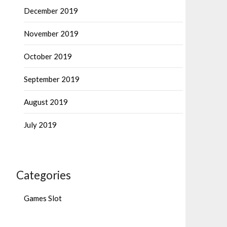
December 2019
November 2019
October 2019
September 2019
August 2019
July 2019
Categories
Games Slot