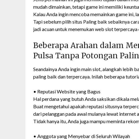
mudah dimainkan, tetapi game ini memiliki keuntu
Kalau Anda ingin mencoba memainkan game ini, lan
Tapi sebelum pilih situs Paling baik sebaiknya cara
jadi acuan untuk menemukan web slot terpercaya d
Beberapa Arahan dalam Men
Pulsa Tanpa Potongan Palin
Seandainya Anda ingin main slot, alangkah lebih b
paling baik dan terpercaya. Inilah beberapa tutor
• Reputasi Website yang Bagus
Hal perdana yang butuh Anda saksikan dikala mela
Buat mengetahui apakah reputasi situsnya terpe
dari pelanggan pada awal mulanya lewat internet 
Tidak hanya itu, Anda juga mampu meminta rekom
• Anggota yang Menyebar di Seluruh Wilayah